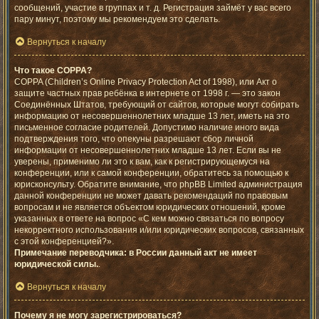
сообщений, участие в группах и т. д. Регистрация займёт у вас всего
пару минут, поэтому мы рекомендуем это сделать.
Вернуться к началу
Что такое COPPA?
COPPA (Children’s Online Privacy Protection Act of 1998), или Акт о
защите частных прав ребёнка в интернете от 1998 г. — это закон
Соединённых Штатов, требующий от сайтов, которые могут собирать
информацию от несовершеннолетних младше 13 лет, иметь на это
письменное согласие родителей. Допустимо наличие иного вида
подтверждения того, что опекуны разрешают сбор личной
информации от несовершеннолетних младше 13 лет. Если вы не
уверены, применимо ли это к вам, как к регистрирующемуся на
конференции, или к самой конференции, обратитесь за помощью к
юрисконсульту. Обратите внимание, что phpBB Limited администрация
данной конференции не может давать рекомендаций по правовым
вопросам и не является объектом юридических отношений, кроме
указанных в ответе на вопрос «С кем можно связаться по вопросу
некорректного использования и/или юридических вопросов, связанных
с этой конференцией?».
Примечание переводчика: в России данный акт не имеет
юридической силы.
.
Вернуться к началу
Почему я не могу зарегистрироваться?