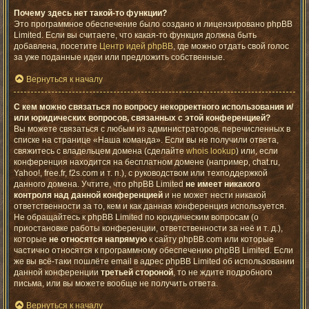
Почему здесь нет такой-то функции?
Это программное обеспечение было создано и лицензировано phpBB
Limited. Если вы считаете, что какая-то функция должна быть
добавлена, посетите
Центр идей phpBB
, где можно отдать свой голос
за уже поданные идеи или предложить собственные.
Вернуться к началу
С кем можно связаться по вопросу некорректного использования и/
или юридических вопросов, связанных с этой конференцией?
Вы можете связаться с любым из администраторов, перечисленных в
списке на странице «Наша команда». Если вы не получили ответа,
свяжитесь с владельцем домена (сделайте
whois lookup
) или, если
конференция находится на бесплатном домене (например, chat.ru,
Yahoo!, free.fr, f2s.com и т. п.), с руководством или техподдержкой
данного домена. Учтите, что phpBB Limited
не имеет никакого
контроля над данной конференцией
и не может нести никакой
ответственности за то, кем и как данная конференция используется.
Не обращайтесь к phpBB Limited по юридическим вопросам (о
приостановке работы конференции, ответственности за неё и т. д.),
которые
не относятся напрямую
к сайту phpBB.com или которые
частично относятся к программному обеспечению phpBB Limited. Если
же вы всё-таки пошлёте email в адрес phpBB Limited об использовании
данной конференции
третьей стороной
, то не ждите подробного
письма, или вы можете вообще не получить ответа.
Вернуться к началу