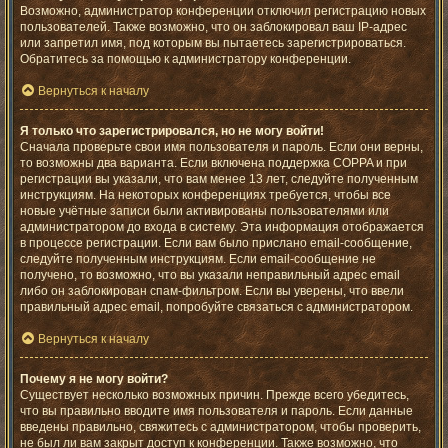
Возможно, администратор конференции отключил регистрацию новых
пользователей. Также возможно, что он заблокировал ваш IP-адрес
или запретил имя, под которым вы пытаетесь зарегистрироваться.
Обратитесь за помощью к администратору конференции.
Вернуться к началу
Я только что зарегистрировался, но не могу войти!
Сначала проверьте свои имя пользователя и пароль. Если они верны,
то возможны два варианта. Если включена поддержка COPPA и при
регистрации вы указали, что вам менее 13 лет, следуйте полученным
инструкциям. На некоторых конференциях требуется, чтобы все
новые учётные записи были активированы пользователями или
администратором до входа в систему. Эта информация отображается
в процессе регистрации. Если вам было прислано email-сообщение,
следуйте полученным инструкциям. Если email-сообщение не
получено, то возможно, что вы указали неправильный адрес email
либо он заблокирован спам-фильтром. Если вы уверены, что ввели
правильный адрес email, попробуйте связаться с администратором.
Вернуться к началу
Почему я не могу войти?
Существует несколько возможных причин. Прежде всего убедитесь,
что вы правильно вводите имя пользователя и пароль. Если данные
введены правильно, свяжитесь с администратором, чтобы проверить,
не был ли вам закрыт доступ к конференции. Также возможно, что