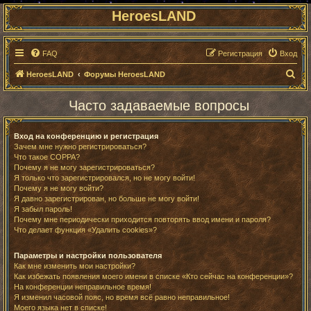
HeroesLAND
FAQ
Регистрация
Вход
П
HeroesLAND
Форумы HeroesLAND
о
Часто задаваемые вопросы
и
с
Вход на конференцию и регистрация
к
Зачем мне нужно регистрироваться?
Что такое COPPA?
Почему я не могу зарегистрироваться?
Я только что зарегистрировался, но не могу войти!
Почему я не могу войти?
Я давно зарегистрирован, но больше не могу войти!
Я забыл пароль!
Почему мне периодически приходится повторять ввод имени и пароля?
Что делает функция «Удалить cookies»?
Параметры и настройки пользователя
Как мне изменить мои настройки?
Как избежать появления моего имени в списке «Кто сейчас на конференции»?
На конференции неправильное время!
Я изменил часовой пояс, но время всё равно неправильное!
Моего языка нет в списке!