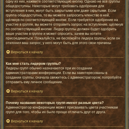
одну из них, нажмите соответствующую кнопку. Однако не все группы
общедоступны. Некоторые могут требовать одобрения для
вступления в них, могут быть закрытыми или даже скрытыми. Если
группа общедоступна, то вы можете запросить членство в ней,
щёлкнув по соответствующей кнопке. Если требуется одобрение на
участие в группе, вы можете отправить запрос на вступление, щёлкнув
по соответствующей кнопке. Лидер группы должен будет одобрить
ваше участие в группе и может спросить, зачем вы хотите
присоединиться. Пожалуйста, не беспокойте лидера группы, если он
отклонил ваш запрос; у него могут быть для этого свои причины.
Вернуться к началу
Как мне стать лидером группы?
Лидеры групп обычно назначаются при их создании
администраторами конференции. Если вы заинтересованы в
создании группы, сначала свяжитесь с администратором; попробуйте
отправить ему личное сообщение.
Вернуться к началу
Почему названия некоторых групп имеют разные цвета?
Администратор конференции может присваивать цвета участникам
групп для того, чтобы их было проще отличать друг от друга.
Вернуться к началу