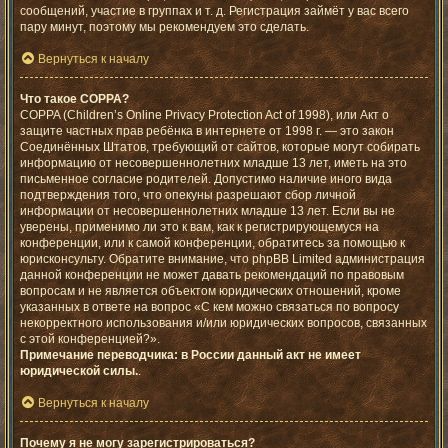
сообщений, участие в группах и т. д. Регистрация займёт у вас всего
пару минут, поэтому мы рекомендуем это сделать.
Вернуться к началу
Что такое COPPA?
COPPA (Children’s Online Privacy Protection Act of 1998), или Акт о
защите частных прав ребёнка в интернете от 1998 г. — это закон
Соединённых Штатов, требующий от сайтов, которые могут собирать
информацию от несовершеннолетних младше 13 лет, иметь на это
письменное согласие родителей. Допустимо наличие иного вида
подтверждения того, что опекуны разрешают сбор личной
информации от несовершеннолетних младше 13 лет. Если вы не
уверены, применимо ли это к вам, как к регистрирующемуся на
конференции, или к самой конференции, обратитесь за помощью к
юрисконсульту. Обратите внимание, что phpBB Limited администрация
данной конференции не может давать рекомендаций по правовым
вопросам и не является объектом юридических отношений, кроме
указанных в ответе на вопрос «С кем можно связаться по вопросу
некорректного использования и/или юридических вопросов, связанных
с этой конференцией?».
Примечание переводчика: в России данный акт не имеет
юридической силы.
.
Вернуться к началу
Почему я не могу зарегистрироваться?