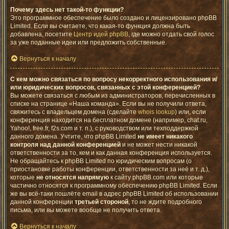
Почему здесь нет такой-то функции?
Это программное обеспечение было создано и лицензировано phpBB
Limited. Если вы считаете, что какая-то функция должна быть
добавлена, посетите
Центр идей phpBB
, где можно отдать свой голос
за уже поданные идеи или предложить собственные.
Вернуться к началу
С кем можно связаться по вопросу некорректного использования и/
или юридических вопросов, связанных с этой конференцией?
Вы можете связаться с любым из администраторов, перечисленных в
списке на странице «Наша команда». Если вы не получили ответа,
свяжитесь с владельцем домена (сделайте
whois lookup
) или, если
конференция находится на бесплатном домене (например, chat.ru,
Yahoo!, free.fr, f2s.com и т. п.), с руководством или техподдержкой
данного домена. Учтите, что phpBB Limited
не имеет никакого
контроля над данной конференцией
и не может нести никакой
ответственности за то, кем и как данная конференция используется.
Не обращайтесь к phpBB Limited по юридическим вопросам (о
приостановке работы конференции, ответственности за неё и т. д.),
которые
не относятся напрямую
к сайту phpBB.com или которые
частично относятся к программному обеспечению phpBB Limited. Если
же вы всё-таки пошлёте email в адрес phpBB Limited об использовании
данной конференции
третьей стороной
, то не ждите подробного
письма, или вы можете вообще не получить ответа.
Вернуться к началу