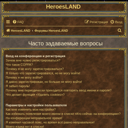
HeroesLAND
FAQ
Регистрация
Вход
П
HeroesLAND
Форумы HeroesLAND
о
Часто задаваемые вопросы
и
с
Вход на конференцию и регистрация
к
Зачем мне нужно регистрироваться?
Что такое COPPA?
Почему я не могу зарегистрироваться?
Я только что зарегистрировался, но не могу войти!
Почему я не могу войти?
Я давно зарегистрирован, но больше не могу войти!
Я забыл пароль!
Почему мне периодически приходится повторять ввод имени и пароля?
Что делает функция «Удалить cookies»?
Параметры и настройки пользователя
Как мне изменить мои настройки?
Как избежать появления моего имени в списке «Кто сейчас на конференции»?
На конференции неправильное время!
Я изменил часовой пояс, но время всё равно неправильное!
Моего языка нет в списке!