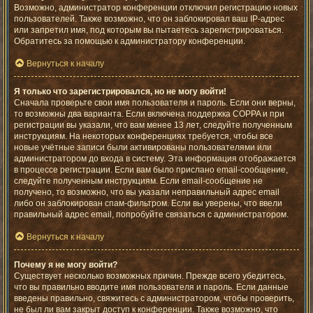
Возможно, администратор конференции отключил регистрацию новых
пользователей. Также возможно, что он заблокировал ваш IP-адрес
или запретил имя, под которым вы пытаетесь зарегистрироваться.
Обратитесь за помощью к администратору конференции.
Вернуться к началу
Я только что зарегистрировался, но не могу войти!
Сначала проверьте свои имя пользователя и пароль. Если они верны,
то возможны два варианта. Если включена поддержка COPPA и при
регистрации вы указали, что вам менее 13 лет, следуйте полученным
инструкциям. На некоторых конференциях требуется, чтобы все
новые учётные записи были активированы пользователями или
администратором до входа в систему. Эта информация отображается
в процессе регистрации. Если вам было прислано email-сообщение,
следуйте полученным инструкциям. Если email-сообщение не
получено, то возможно, что вы указали неправильный адрес email
либо он заблокирован спам-фильтром. Если вы уверены, что ввели
правильный адрес email, попробуйте связаться с администратором.
Вернуться к началу
Почему я не могу войти?
Существует несколько возможных причин. Прежде всего убедитесь,
что вы правильно вводите имя пользователя и пароль. Если данные
введены правильно, свяжитесь с администратором, чтобы проверить,
не был ли вам закрыт доступ к конференции. Также возможно, что