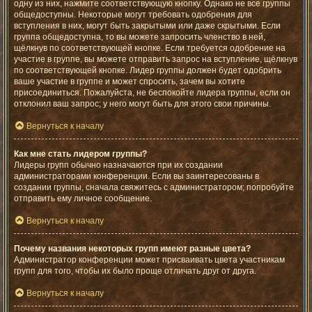
одну из них, нажмите соответствующую кнопку. Однако не все группы
общедоступны. Некоторые могут требовать одобрения для
вступления в них, могут быть закрытыми или даже скрытыми. Если
группа общедоступна, то вы можете запросить членство в ней,
щёлкнув по соответствующей кнопке. Если требуется одобрение на
участие в группе, вы можете отправить запрос на вступление, щёлкнув
по соответствующей кнопке. Лидер группы должен будет одобрить
ваше участие в группе и может спросить, зачем вы хотите
присоединиться. Пожалуйста, не беспокойте лидера группы, если он
отклонил ваш запрос; у него могут быть для этого свои причины.
Вернуться к началу
Как мне стать лидером группы?
Лидеры групп обычно назначаются при их создании
администраторами конференции. Если вы заинтересованы в
создании группы, сначала свяжитесь с администратором; попробуйте
отправить ему личное сообщение.
Вернуться к началу
Почему названия некоторых групп имеют разные цвета?
Администратор конференции может присваивать цвета участникам
групп для того, чтобы их было проще отличать друг от друга.
Вернуться к началу