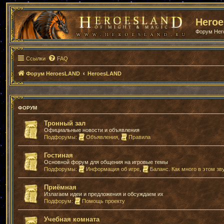
Hero
Форум He
Ссылки
FAQ
Форум HeroesLAND
HeroesLAND
ФОРУМ
Тронный зал
Официальные новости и объявления
Подфорумы:
Объявления
,
Правила
Гостиная
Основной форум для общения на игровые темы
Подфорумы:
Информация об игре
,
Баланс. Как много в этом зву
Приёмная
Излагаем идеи и предложения и обсуждаем их
Подфорум:
Помощь проекту
Учебная комната