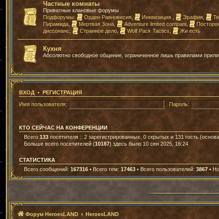
Частные комнаты
Приватные клановые форумы
Подфорумы:
Орден Равновесия
,
Инквизиция.
,
Эрафия
,
Те
Пирамида
,
Мертвая Зона
,
Adventure limited compani
,
Посторо
диссонанс
,
Странное дело
,
Wolf Pack Tactics
,
Жи есть
Кухня
Абсолютно свободное общение, ограниченное лишь правилами прили
ВХОД
•
РЕГИСТРАЦИЯ
Имя пользователя:
Пароль:
КТО СЕЙЧАС НА КОНФЕРЕНЦИИ
Всего
133
посетителя :: 2 зарегистрированных, 0 скрытых и 131 гость (основ
Больше всего посетителей (
10187
) здесь было 10 сен 2025, 16:24
СТАТИСТИКА
Всего сообщений:
167316
• Всего тем:
17463
• Всего пользователей:
3867
• Н
Форум HeroesLAND
HeroesLAND