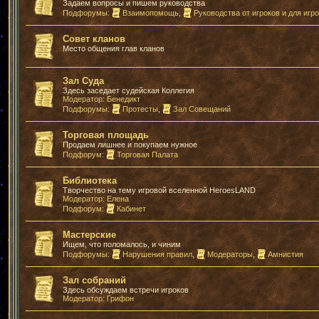
Задаем вопросы и пишем руководства
Подфорумы:
Взаимопомощь
,
Руководства от игроков и для игр
Совет кланов
Место общения глав кланов
Зал Суда
Здесь заседает судейская Коллегия
Модератор:
Бенедикт
Подфорумы:
Протесты
,
Зал Совещаний
Торговая площадь
Продаем лишнее и покупаем нужное
Подфорум:
Торговая Палата
Библиотека
Творчество на тему игровой вселенной HeroesLAND
Модератор:
Елена
Подфорум:
Кабинет
Мастерские
Ищем, что поломалось, и чиним
Подфорумы:
Нарушения правил
,
Модераторы
,
Амнистия
Зал собраний
Здесь обсуждаем встречи игроков
Модератор:
Грифон