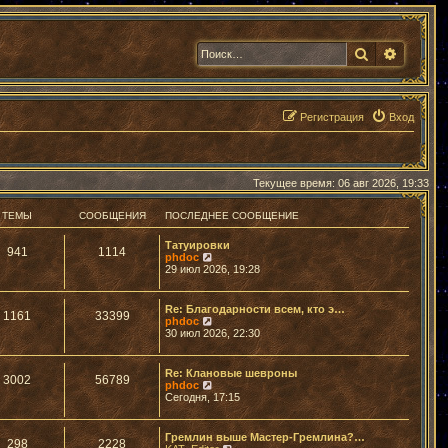
Поиск
Расшир
Регистрация
Вход
Текущее время: 06 авг 2026, 19:33
ТЕМЫ
СООБЩЕНИЯ
ПОСЛЕДНЕЕ СООБЩЕНИЕ
Татуировки
941
1114
П
phdoc
е
29 июл 2026, 19:28
р
е
й
Re: Благодарности всем, кто э…
1161
33399
т
П
phdoc
и
е
30 июл 2026, 22:30
к
р
п
е
о
й
Re: Клановые шевроны
с
3002
56789
т
П
phdoc
л
и
е
Сегодня, 17:15
е
к
р
д
п
е
н
о
й
е
Гремлин выше Мастер-Гремлина?…
с
298
2228
т