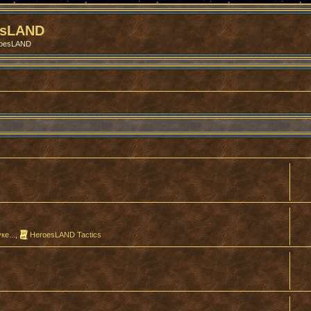
esLAND
roesLAND
ке...
,
HeroesLAND Tactics