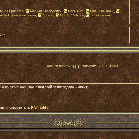
мное Братство
,
Масики - Калбасики
,
Capri dum
,
Вольные Волки
,
нним В_(злые лесники)
,
Асгард
,
Cult Of Violence
,
Когнитивный
чия
Забыли пароль?
|
Запомнить меня
ано на активности пользователей за последние 5 минут)
овый пользователь:
KAT_Editor