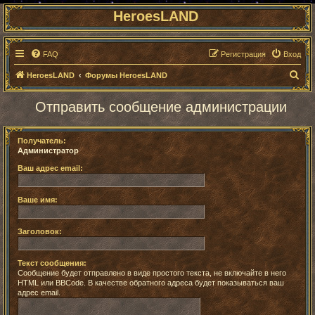
HeroesLAND
FAQ
Регистрация
Вход
П
HeroesLAND
Форумы HeroesLAND
о
Отправить сообщение администрации
и
с
Получатель:
к
Администратор
Ваш адрес email:
Ваше имя:
Заголовок:
Текст сообщения:
Сообщение будет отправлено в виде простого текста, не включайте в него
HTML или BBCode. В качестве обратного адреса будет показываться ваш
адрес email.