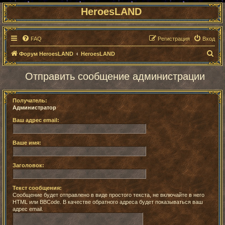
HeroesLAND
FAQ
Регистрация
Вход
П
Форум HeroesLAND
HeroesLAND
о
Отправить сообщение администрации
и
с
Получатель:
к
Администратор
Ваш адрес email:
Ваше имя:
Заголовок:
Текст сообщения:
Сообщение будет отправлено в виде простого текста, не включайте в него
HTML или BBCode. В качестве обратного адреса будет показываться ваш
адрес email.