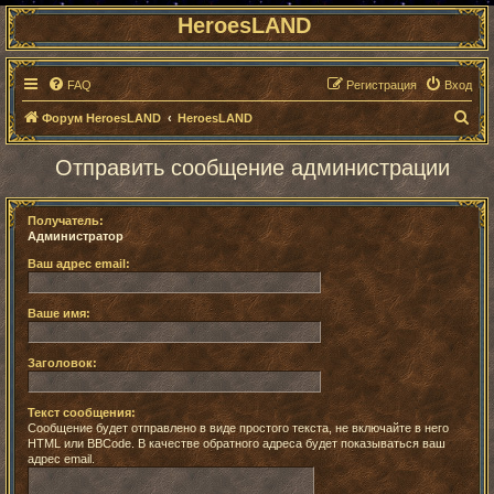
HeroesLAND
FAQ
Регистрация
Вход
П
Форум HeroesLAND
HeroesLAND
о
Отправить сообщение администрации
и
с
Получатель:
к
Администратор
Ваш адрес email:
Ваше имя:
Заголовок:
Текст сообщения:
Сообщение будет отправлено в виде простого текста, не включайте в него
HTML или BBCode. В качестве обратного адреса будет показываться ваш
адрес email.