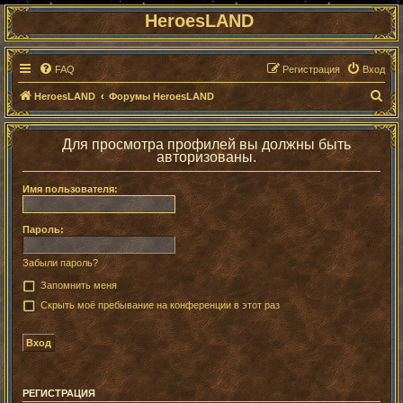
HeroesLAND
FAQ
Регистрация
Вход
П
HeroesLAND
Форумы HeroesLAND
о
и
Для просмотра профилей вы должны быть
авторизованы.
с
к
Имя пользователя:
Пароль:
Забыли пароль?
Запомнить меня
Скрыть моё пребывание на конференции в этот раз
РЕГИСТРАЦИЯ