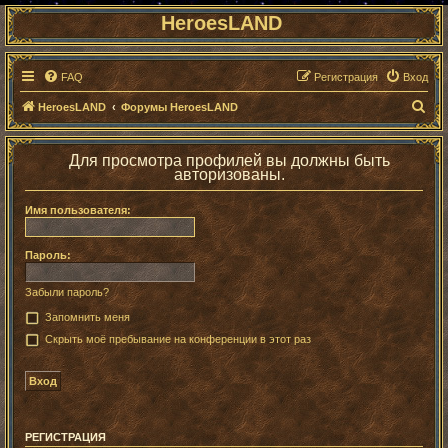
HeroesLAND
FAQ
Регистрация
Вход
П
HeroesLAND
Форумы HeroesLAND
о
и
Для просмотра профилей вы должны быть
авторизованы.
с
к
Имя пользователя:
Пароль:
Забыли пароль?
Запомнить меня
Скрыть моё пребывание на конференции в этот раз
РЕГИСТРАЦИЯ