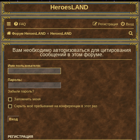
HeroesLAND
FAQ
Регистрация
Вход
П
Форум HeroesLAND
HeroesLAND
о
и
Вам необходимо авторизоваться для цитирования
сообщений в этом форуме.
с
к
Имя пользователя:
Пароль:
Забыли пароль?
Запомнить меня
Скрыть моё пребывание на конференции в этот раз
РЕГИСТРАЦИЯ