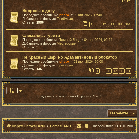
Вопросы к доку
Последнее сообщение
phdoc
«
05 авг 2026, 17:40
Добавлено в форуме
Приёмная
Ответы:
1996
1
197
198
199
200
…
Сломались турики
Последнее сообщение
Темный Лорд
«
04 авг 2026, 02:14
Добавлено в форуме
Мастерские
Ответы:
5
Не Красный шар, но Адамантиновый блокатор
Последнее сообщение
phdoc
«
31 июл 2026, 18:00
Добавлено в форуме
Приёмная
Ответы:
136
1
11
12
13
14
…
Найдено 5 результатов • Страница
1
из
1
Перейти
Форум HeroesLAND
HeroesLAND
Часовой пояс:
UTC+07:00