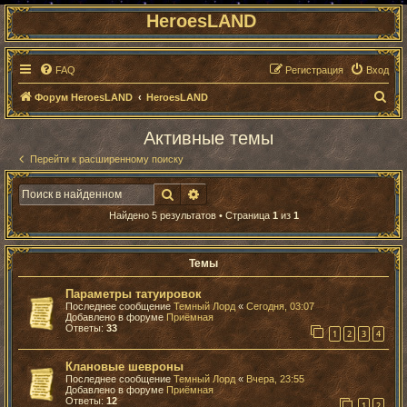
HeroesLAND
FAQ
Регистрация
Вход
П
Форум HeroesLAND
HeroesLAND
о
Активные темы
и
Перейти к расширенному поиску
с
к
Поиск
Расширенный поиск
Найдено 5 результатов • Страница
1
из
1
Темы
Параметры татуировок
Последнее сообщение
Темный Лорд
«
Сегодня, 03:07
Добавлено в форуме
Приёмная
Ответы:
33
1
2
3
4
Клановые шевроны
Последнее сообщение
Темный Лорд
«
Вчера, 23:55
Добавлено в форуме
Приёмная
Ответы:
12
1
2