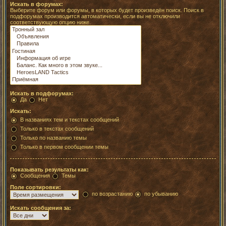
Искать в форумах:
Выберите форум или форумы, в которых будет произведён поиск. Поиск в
подфорумах производится автоматически, если вы не отключили
соответствующую опцию ниже.
Искать в подфорумах:
Да
Нет
Искать:
В названиях тем и текстах сообщений
Только в текстах сообщений
Только по названию темы
Только в первом сообщении темы
Показывать результаты как:
Сообщения
Темы
Поле сортировки:
по возрастанию
по убыванию
Искать сообщения за: