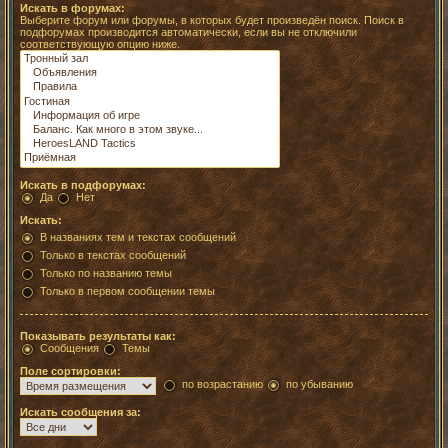
Искать в форумах:
Выберите форум или форумы, в которых будет произведён поиск. Поиск в
подфорумах производится автоматически, если вы не отключили
соответствующую опцию ниже.
Искать в подфорумах:
Да
Нет
Искать:
В названиях тем и текстах сообщений
Только в текстах сообщений
Только по названию темы
Только в первом сообщении темы
Показывать результаты как:
Сообщения
Темы
Поле сортировки:
по возрастанию
по убыванию
Искать сообщения за: