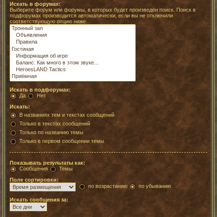
Искать в форумах:
Выберите форум или форумы, в которых будет произведён поиск. Поиск в
подфорумах производится автоматически, если вы не отключили
соответствующую опцию ниже.
Искать в подфорумах:
Да
Нет
Искать:
В названиях тем и текстах сообщений
Только в текстах сообщений
Только по названию темы
Только в первом сообщении темы
Показывать результаты как:
Сообщения
Темы
Поле сортировки:
по возрастанию
по убыванию
Искать сообщения за: