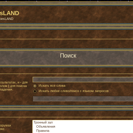
esLAND
roesLAND
Поиск
езультатах, и
-
для
Искать все слова
волом
|
для поиска
падения.
Искать любое слово/поиск с языком запросов
форумах
иже.