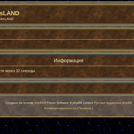
esLAND
roesLAND
Информация
те через 32 секунды.
Создано на основе
phpBB
® Forum Software © phpBB Limited
Русская поддержка phpBB
Конфиденциальность
|
Правила
|