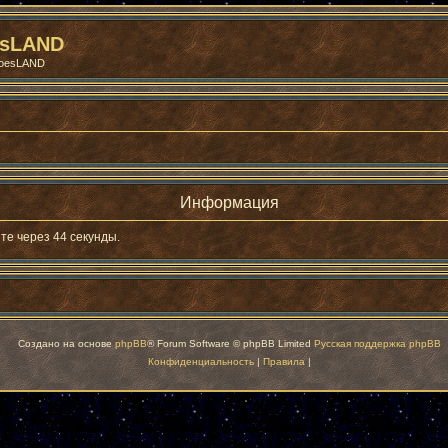
esLAND
roesLAND
Информация
те через 44 секунды.
Создано на основе
phpBB
® Forum Software © phpBB Limited
Русская поддержка phpBB
Конфиденциальность
|
Правила
|