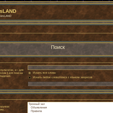
esLAND
roesLAND
Поиск
езультатах, и
-
для
Искать все слова
волом
|
для поиска
падения.
Искать любое слово/поиск с языком запросов
форумах
иже.