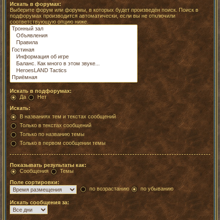
Искать в форумах:
Выберите форум или форумы, в которых будет произведён поиск. Поиск в
подфорумах производится автоматически, если вы не отключили
соответствующую опцию ниже.
Искать в подфорумах:
Да
Нет
Искать:
В названиях тем и текстах сообщений
Только в текстах сообщений
Только по названию темы
Только в первом сообщении темы
Показывать результаты как:
Сообщения
Темы
Поле сортировки:
по возрастанию
по убыванию
Искать сообщения за: