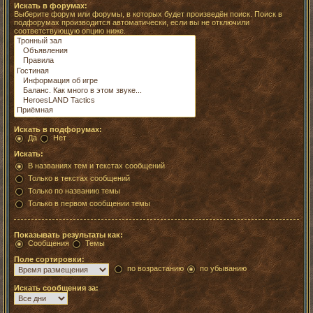
Искать в форумах:
Выберите форум или форумы, в которых будет произведён поиск. Поиск в
подфорумах производится автоматически, если вы не отключили
соответствующую опцию ниже.
Искать в подфорумах:
Да
Нет
Искать:
В названиях тем и текстах сообщений
Только в текстах сообщений
Только по названию темы
Только в первом сообщении темы
Показывать результаты как:
Сообщения
Темы
Поле сортировки:
по возрастанию
по убыванию
Искать сообщения за: