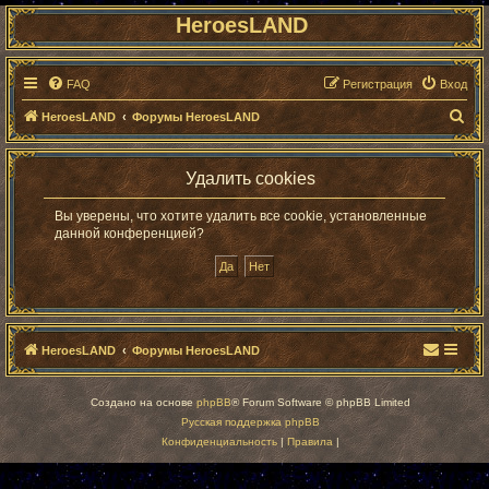
HeroesLAND
FAQ
Регистрация
Вход
П
HeroesLAND
Форумы HeroesLAND
о
и
Удалить cookies
с
Вы уверены, что хотите удалить все cookie, установленные
к
данной конференцией?
HeroesLAND
Форумы HeroesLAND
Создано на основе
phpBB
® Forum Software © phpBB Limited
Русская поддержка phpBB
Конфиденциальность
|
Правила
|