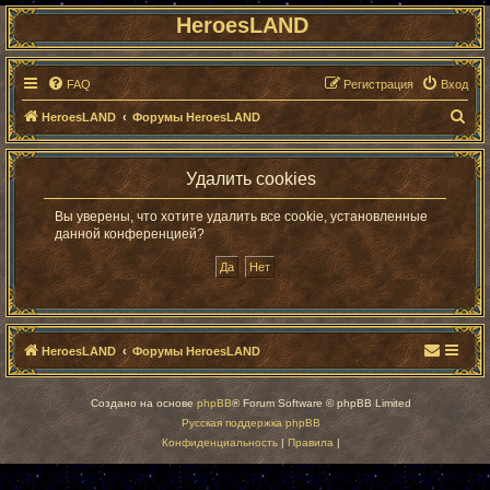
HeroesLAND
FAQ
Регистрация
Вход
П
HeroesLAND
Форумы HeroesLAND
о
и
Удалить cookies
с
Вы уверены, что хотите удалить все cookie, установленные
к
данной конференцией?
HeroesLAND
Форумы HeroesLAND
Создано на основе
phpBB
® Forum Software © phpBB Limited
Русская поддержка phpBB
Конфиденциальность
|
Правила
|