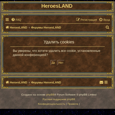
HeroesLAND
FAQ
Регистрация
Вход
П
HeroesLAND
Форумы HeroesLAND
о
и
Удалить cookies
с
Вы уверены, что хотите удалить все cookie, установленные
к
данной конференцией?
HeroesLAND
Форумы HeroesLAND
Создано на основе
phpBB
® Forum Software © phpBB Limited
Русская поддержка phpBB
Конфиденциальность
|
Правила
|