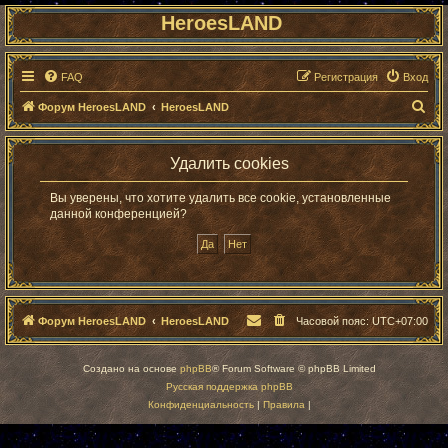
HeroesLAND
FAQ
Регистрация
Вход
П
Форум HeroesLAND
HeroesLAND
о
и
Удалить cookies
с
Вы уверены, что хотите удалить все cookie, установленные
к
данной конференцией?
Форум HeroesLAND
HeroesLAND
Часовой пояс:
UTC+07:00
Создано на основе
phpBB
® Forum Software © phpBB Limited
Русская поддержка phpBB
Конфиденциальность
|
Правила
|