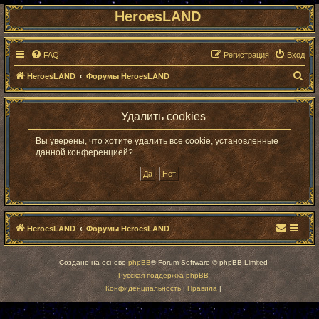
HeroesLAND
FAQ
Регистрация
Вход
П
HeroesLAND
Форумы HeroesLAND
о
и
Удалить cookies
с
Вы уверены, что хотите удалить все cookie, установленные
к
данной конференцией?
HeroesLAND
Форумы HeroesLAND
Создано на основе
phpBB
® Forum Software © phpBB Limited
Русская поддержка phpBB
Конфиденциальность
|
Правила
|