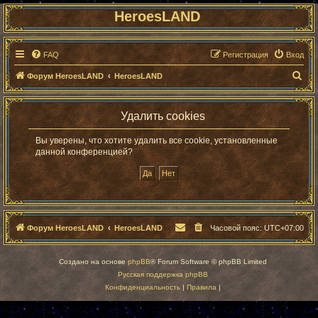
HeroesLAND
FAQ
Регистрация
Вход
П
Форум HeroesLAND
HeroesLAND
о
и
Удалить cookies
с
Вы уверены, что хотите удалить все cookie, установленные
к
данной конференцией?
Форум HeroesLAND
HeroesLAND
Часовой пояс:
UTC+07:00
Создано на основе
phpBB
® Forum Software © phpBB Limited
Русская поддержка phpBB
Конфиденциальность
|
Правила
|