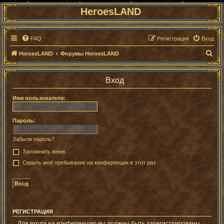
HeroesLAND
FAQ
Регистрация
Вход
П
HeroesLAND
Форумы HeroesLAND
о
и
Вход
с
Имя пользователя:
к
Пароль:
Забыли пароль?
Запомнить меня
Скрыть моё пребывание на конференции в этот раз
РЕГИСТРАЦИЯ
Для входа на конференцию вы должны быть зарегистрированы.