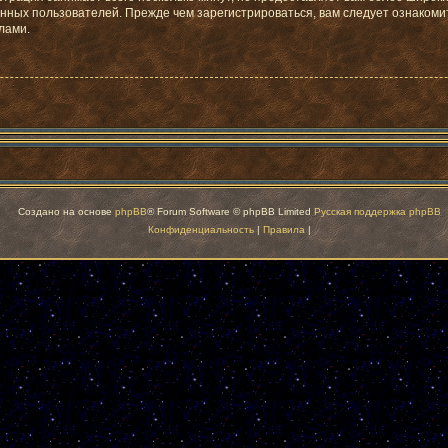
ных пользователей. Прежде чем зарегистрироваться, вам следует ознакоми
лами.
Создано на основе
phpBB
® Forum Software © phpBB Limited
Русская поддержка phpBB
Конфиденциальность
|
Правила
|