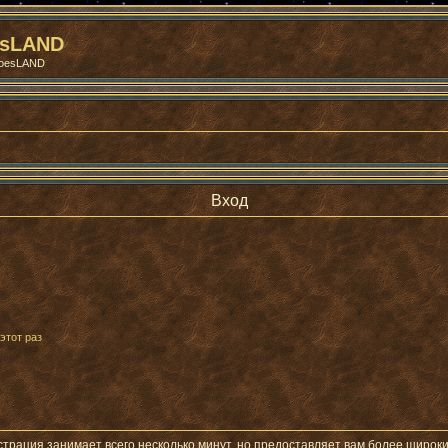
esLAND
roesLAND
Вход
этот раз
трация занимает всего несколько минут, но предоставляет вам более широ