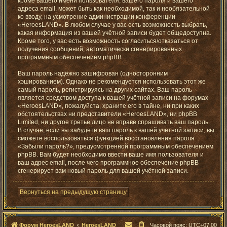
кроме вашего имени пользователя, вашего пароля и вашего
адреса email, может быть как необходимой, так и необязательной
ко вводу, на усмотрение администрации конференции
«HeroesLAND». В любом случае у вас есть возможность выбрать,
какая информация из вашей учётной записи будет общедоступна.
Кроме того, у вас есть возможность согласиться/отказаться от
получения сообщений, автоматически сгенерированных
программным обеспечением phpBB.
Ваш пароль надёжно зашифрован (односторонним
хэшированием). Однако не рекомендуется использовать этот же
самый пароль, регистрируясь на других сайтах. Ваш пароль
является средством доступа к вашей учётной записи на форумах
«HeroesLAND», пожалуйста, храните его в тайне, ни при каких
обстоятельствах ни представители «HeroesLAND», ни phpBB
Limited, ни другое третье лицо не вправе спрашивать ваш пароль.
В случае, если вы забудете ваш пароль к вашей учётной записи, вы
сможете воспользоваться функцией восстановления пароля
«Забыли пароль?», предусмотренной программным обеспечением
phpBB. Вам будет необходимо ввести ваше имя пользователя и
ваш адрес email, после чего программное обеспечение phpBB
сгенерирует вам новый пароль для вашей учётной записи.
Вернуться на предыдущую страницу
Форум HeroesLAND
HeroesLAND
Часовой пояс:
UTC+07:00