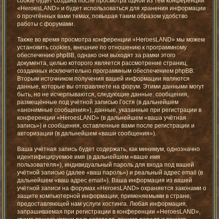
cookie будет создана после просмотра одной из тем конференции
«HeroesLAND» и будет использоваться для хранения информации
о прочтённых вами темах, повышая таким образом удобство
работы с форумами.
Также во время просмотра конференции «HeroesLAND» мы можем
установить cookies, внешние по отношению к программному
обеспечению phpBB, однако они выходят за рамки этого
документа, целью которого является рассмотрение страниц,
созданных исключительно программным обеспечением phpBB.
Вторым источником получения вашей информации являются
данные, которые вы отправляете на форум. Этими данными могут
быть, но не исчерпываются, следующие данные: сообщения,
размещённые под учётной записью Гостя (в дальнейшем
«анонимные сообщения»), данные, указанные при регистрации в
конференции «HeroesLAND» (в дальнейшем «ваша учётная
запись») и сообщения, оставленные вами после регистрации и
авторизации (в дальнейшем «ваши сообщения»).
Ваша учётная запись будет содержать, как минимум, однозначно
идентифицируемое имя (в дальнейшем «ваше имя
пользователя»), индивидуальный пароль для входа под вашей
учётной записью (далее «ваш пароль») и реальный адрес email (в
дальнейшем «ваш адрес email»). Ваша информация из вашей
учётной записи на форумах «HeroesLAND» охраняется законами о
защите компьютерной информации, применяемыми в стране,
предоставляющей нам услуги хостинга. Любая информация,
запрашиваемая при регистрации в конференции «HeroesLAND»,