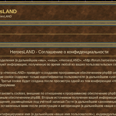
esLAND
roesLAND
HeroesLAND - Соглашение о конфиденциальности
зделения (в дальнейшем «мы», «наш», «HeroesLAND», «http://forum.heroesla
ьзуют информацию, полученную во время любой из ваших пользовательских с
тр «HeroesLAND» приведёт к созданию программным обеспечением phpBB опр
е cookie содержат только идентификатор пользователя (в дальнейшем «user-
Третья cookie будет создана после просмотра одной из тем конференции «
 форумами.
новить cookies, внешние по отношению к программному обеспечению phpBB, 
ммным обеспечением phpBB. Вторым источником получения вашей информаци
бщения, размещённые под учётной записью Гостя (в дальнейшем «анонимные
 оставленные вами после регистрации и авторизации (в дальнейшем «ваши 
дентифицируемое имя (в дальнейшем «ваше имя пользователя»), индивидуаль