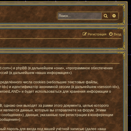
Поиск
Расшир
Регистрация
Вход
nd.com») и phpBB (в дальнейшем «они», «программное обеспечение
ессий (в дальнейшем «ваша информация»).
еделённого числа cookies (небольшие текстовые файлы,
id») и идентификатор анонимной сессии (в дальнейшем «session-id»),
HeroesLAND» и будет использоваться для хранения информации о
однако они выходят за рамки этого документа, целью которого
и являются данные, которые вы отправляете на форум. Этими
 сообщения»), данные, указанные при регистрации в конференции
сообщения»).
ный пароль для входа под вашей учётной записью (далее «ваш