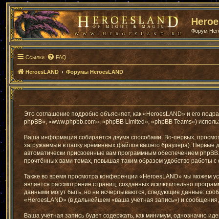
Hero
Форум He
Ссылки
FAQ
HeroesLAND
Форумы HeroesLAND
Это соглашение подробно объясняет, как «HeroesLAND» и его подра
phpBB», «www.phpbb.com», «phpBB Limited», «phpBB Teams») испол
Ваша информация собирается двумя способами. Во-первых, просмо
загружаемые в папку временных файлов вашего браузера). Первые дв
автоматически присвоенные вам программным обеспечением phpBB. 
прочтённых вами темах, повышая таким образом удобство работы с
Также во время просмотра конференции «HeroesLAND» мы можем уста
является рассмотрение страниц, созданных исключительно програ
данными могут быть, но не исчерпываются, следующие данные: соо
«HeroesLAND» (в дальнейшем «ваша учётная запись») и сообщения,
Ваша учётная запись будет содержать, как минимум, однозначно и