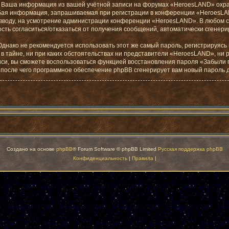
»). Ваша информация из вашей учётной записи на форумах «HeroesLAND» ох
бая информация, запрашиваемая при регистрации в конференции «HeroesLAN
о вводу, на усмотрение администрации конференции «HeroesLAND». В любом с
жность согласиться/отказаться от получения сообщений, автоматически сген
ако не рекомендуется использовать этот же самый пароль, регистрируясь н
в тайне, ни при каких обстоятельствах ни представители «HeroesLAND», ни p
аписи, вы сможете воспользоваться функцией восстановления пароля «Забыл
, после чего программное обеспечение phpBB сгенерирует вам новый пароль 
Создано на основе
phpBB
® Forum Software © phpBB Limited
Русская поддержка phpBB
Конфиденциальность
|
Правила
|