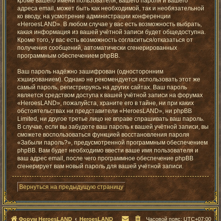
кроме вашего имени пользователя, вашего пароля и вашего
адреса email, может быть как необходимой, так и необязательной
ко вводу, на усмотрение администрации конференции
«HeroesLAND». В любом случае у вас есть возможность выбрать,
какая информация из вашей учётной записи будет общедоступна.
Кроме того, у вас есть возможность согласиться/отказаться от
получения сообщений, автоматически сгенерированных
программным обеспечением phpBB.
Ваш пароль надёжно зашифрован (односторонним
хэшированием). Однако не рекомендуется использовать этот же
самый пароль, регистрируясь на других сайтах. Ваш пароль
является средством доступа к вашей учётной записи на форумах
«HeroesLAND», пожалуйста, храните его в тайне, ни при каких
обстоятельствах ни представители «HeroesLAND», ни phpBB
Limited, ни другое третье лицо не вправе спрашивать ваш пароль.
В случае, если вы забудете ваш пароль к вашей учётной записи, вы
сможете воспользоваться функцией восстановления пароля
«Забыли пароль?», предусмотренной программным обеспечением
phpBB. Вам будет необходимо ввести ваше имя пользователя и
ваш адрес email, после чего программное обеспечение phpBB
сгенерирует вам новый пароль для вашей учётной записи.
Вернуться на предыдущую страницу
Форум HeroesLAND
HeroesLAND
Часовой пояс:
UTC+07:00