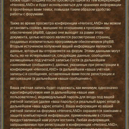
cookie будет создана после просмотра одной из тем конференции
«HeroesLAND» и будет использоваться для хранения информации
о прочтённых вами темах, повышая таким образом удобство
работы с форумами.
Также во время просмотра конференции «HeroesLAND» мы можем
установить cookies, внешние по отношению к программному
обеспечению phpBB, однако они выходят за рамки этого
документа, целью которого является рассмотрение страниц,
созданных исключительно программным обеспечением phpBB.
Вторым источником получения вашей информации являются
данные, которые вы отправляете на форум. Этими данными могут
быть, но не исчерпываются, следующие данные: сообщения,
размещённые под учётной записью Гостя (в дальнейшем
«анонимные сообщения»), данные, указанные при регистрации в
конференции «HeroesLAND» (в дальнейшем «ваша учётная
запись») и сообщения, оставленные вами после регистрации и
авторизации (в дальнейшем «ваши сообщения»).
Ваша учётная запись будет содержать, как минимум, однозначно
идентифицируемое имя (в дальнейшем «ваше имя
пользователя»), индивидуальный пароль для входа под вашей
учётной записью (далее «ваш пароль») и реальный адрес email (в
дальнейшем «ваш адрес email»). Ваша информация из вашей
учётной записи на форумах «HeroesLAND» охраняется законами о
защите компьютерной информации, применяемыми в стране,
предоставляющей нам услуги хостинга. Любая информация,
запрашиваемая при регистрации в конференции «HeroesLAND»,