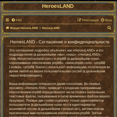
HeroesLAND
FAQ
Регистрация
Вход
П
Форум HeroesLAND
HeroesLAND
о
и
HeroesLAND - Соглашение о конфиденциальности
с
Это соглашение подробно объясняет, как «HeroesLAND» и его
к
подразделения (в дальнейшем «мы», «наш», «HeroesLAND»,
«http://forum.heroesland.com») и phpBB (в дальнейшем «они»,
«программное обеспечение phpBB», «www.phpbb.com», «phpBB
Limited», «phpBB Teams») используют информацию, полученную во
время любой из ваших пользовательских сессий (в дальнейшем
«ваша информация»).
Ваша информация собирается двумя способами. Во-первых,
просмотр «HeroesLAND» приведёт к созданию программным
обеспечением phpBB определённого числа cookies (небольшие
текстовые файлы, загружаемые в папку временных файлов вашего
браузера). Первые две cookie содержат только идентификатор
пользователя (в дальнейшем «user-id») и идентификатор
анонимной сессии (в дальнейшем «session-id»), автоматически
присвоенные вам программным обеспечением phpBB. Третья