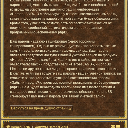
кроме вашего имени пользователя, вашего пароля и вашего
адреса email, может быть как необходимой, так и необязательной
ко вводу, на усмотрение администрации конференции
«HeroesLAND». В любом случае у вас есть возможность выбрать,
какая информация из вашей учётной записи будет общедоступна.
Кроме того, у вас есть возможность согласиться/отказаться от
получения сообщений, автоматически сгенерированных
программным обеспечением phpBB.
Ваш пароль надёжно зашифрован (односторонним
хэшированием). Однако не рекомендуется использовать этот же
самый пароль, регистрируясь на других сайтах. Ваш пароль
является средством доступа к вашей учётной записи на форумах
«HeroesLAND», пожалуйста, храните его в тайне, ни при каких
обстоятельствах ни представители «HeroesLAND», ни phpBB
Limited, ни другое третье лицо не вправе спрашивать ваш пароль.
В случае, если вы забудете ваш пароль к вашей учётной записи, вы
сможете воспользоваться функцией восстановления пароля
«Забыли пароль?», предусмотренной программным обеспечением
phpBB. Вам будет необходимо ввести ваше имя пользователя и
ваш адрес email, после чего программное обеспечение phpBB
сгенерирует вам новый пароль для вашей учётной записи.
Вернуться на предыдущую страницу
HeroesLAND
Форумы HeroesLAND