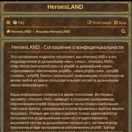
HeroesLAND
FAQ
Регистрация
Вход
П
HeroesLAND
Форумы HeroesLAND
о
и
HeroesLAND - Соглашение о конфиденциальности
с
Это соглашение подробно объясняет, как «HeroesLAND» и его
к
подразделения (в дальнейшем «мы», «наш», «HeroesLAND»,
«http://forum.heroesland.com») и phpBB (в дальнейшем «они»,
«программное обеспечение phpBB», «www.phpbb.com», «phpBB
Limited», «phpBB Teams») используют информацию, полученную во
время любой из ваших пользовательских сессий (в дальнейшем
«ваша информация»).
Ваша информация собирается двумя способами. Во-первых,
просмотр «HeroesLAND» приведёт к созданию программным
обеспечением phpBB определённого числа cookies (небольшие
текстовые файлы, загружаемые в папку временных файлов вашего
браузера). Первые две cookie содержат только идентификатор
пользователя (в дальнейшем «user-id») и идентификатор
анонимной сессии (в дальнейшем «session-id»), автоматически
присвоенные вам программным обеспечением phpBB. Третья