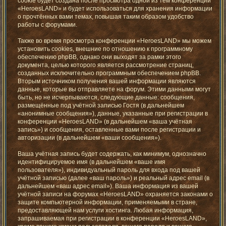
cookie будет создана после просмотра одной из тем конференции
«HeroesLAND» и будет использоваться для хранения информации
о прочтённых вами темах, повышая таким образом удобство
работы с форумами.
Также во время просмотра конференции «HeroesLAND» мы можем
установить cookies, внешние по отношению к программному
обеспечению phpBB, однако они выходят за рамки этого
документа, целью которого является рассмотрение страниц,
созданных исключительно программным обеспечением phpBB.
Вторым источником получения вашей информации являются
данные, которые вы отправляете на форум. Этими данными могут
быть, но не исчерпываются, следующие данные: сообщения,
размещённые под учётной записью Гостя (в дальнейшем
«анонимные сообщения»), данные, указанные при регистрации в
конференции «HeroesLAND» (в дальнейшем «ваша учётная
запись») и сообщения, оставленные вами после регистрации и
авторизации (в дальнейшем «ваши сообщения»).
Ваша учётная запись будет содержать, как минимум, однозначно
идентифицируемое имя (в дальнейшем «ваше имя
пользователя»), индивидуальный пароль для входа под вашей
учётной записью (далее «ваш пароль») и реальный адрес email (в
дальнейшем «ваш адрес email»). Ваша информация из вашей
учётной записи на форумах «HeroesLAND» охраняется законами о
защите компьютерной информации, применяемыми в стране,
предоставляющей нам услуги хостинга. Любая информация,
запрашиваемая при регистрации в конференции «HeroesLAND»,