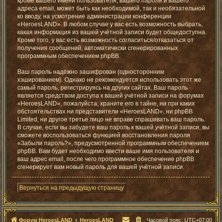
кроме вашего имени пользователя, вашего пароля и вашего
адреса email, может быть как необходимой, так и необязательной
ко вводу, на усмотрение администрации конференции
«HeroesLAND». В любом случае у вас есть возможность выбрать,
какая информация из вашей учётной записи будет общедоступна.
Кроме того, у вас есть возможность согласиться/отказаться от
получения сообщений, автоматически сгенерированных
программным обеспечением phpBB.
Ваш пароль надёжно зашифрован (односторонним
хэшированием). Однако не рекомендуется использовать этот же
самый пароль, регистрируясь на других сайтах. Ваш пароль
является средством доступа к вашей учётной записи на форумах
«HeroesLAND», пожалуйста, храните его в тайне, ни при каких
обстоятельствах ни представители «HeroesLAND», ни phpBB
Limited, ни другое третье лицо не вправе спрашивать ваш пароль.
В случае, если вы забудете ваш пароль к вашей учётной записи, вы
сможете воспользоваться функцией восстановления пароля
«Забыли пароль?», предусмотренной программным обеспечением
phpBB. Вам будет необходимо ввести ваше имя пользователя и
ваш адрес email, после чего программное обеспечение phpBB
сгенерирует вам новый пароль для вашей учётной записи.
Вернуться на предыдущую страницу
Форум HeroesLAND
HeroesLAND
Часовой пояс:
UTC+07:00