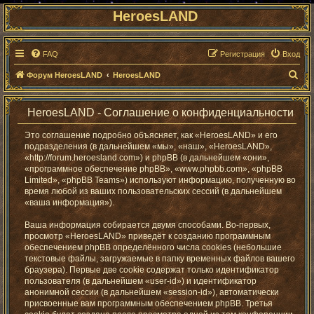
HeroesLAND
FAQ
Регистрация
Вход
П
Форум HeroesLAND
HeroesLAND
о
и
HeroesLAND - Соглашение о конфиденциальности
с
Это соглашение подробно объясняет, как «HeroesLAND» и его
к
подразделения (в дальнейшем «мы», «наш», «HeroesLAND»,
«http://forum.heroesland.com») и phpBB (в дальнейшем «они»,
«программное обеспечение phpBB», «www.phpbb.com», «phpBB
Limited», «phpBB Teams») используют информацию, полученную во
время любой из ваших пользовательских сессий (в дальнейшем
«ваша информация»).
Ваша информация собирается двумя способами. Во-первых,
просмотр «HeroesLAND» приведёт к созданию программным
обеспечением phpBB определённого числа cookies (небольшие
текстовые файлы, загружаемые в папку временных файлов вашего
браузера). Первые две cookie содержат только идентификатор
пользователя (в дальнейшем «user-id») и идентификатор
анонимной сессии (в дальнейшем «session-id»), автоматически
присвоенные вам программным обеспечением phpBB. Третья