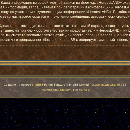
»). Ваша информация из вашей учётной записи на форумах «HeroesLAND» ох
бая информация, запрашиваемая при регистрации в конференции «HeroesLAN
о вводу, на усмотрение администрации конференции «HeroesLAND». В любом с
жность согласиться/отказаться от получения сообщений, автоматически сген
ако не рекомендуется использовать этот же самый пароль, регистрируясь н
в тайне, ни при каких обстоятельствах ни представители «HeroesLAND», ни p
аписи, вы сможете воспользоваться функцией восстановления пароля «Забыл
, после чего программное обеспечение phpBB сгенерирует вам новый пароль 
Создано на основе
phpBB
® Forum Software © phpBB Limited
Русская поддержка phpBB
Конфиденциальность
|
Правила
|