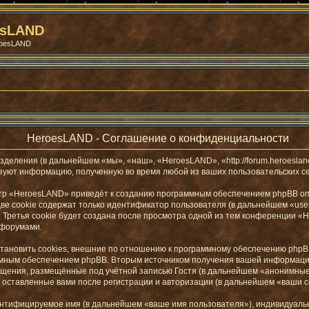
esLAND
roesLAND
HeroesLAND - Соглашение о конфиденциальности
зделения (в дальнейшем «мы», «наш», «HeroesLAND», «http://forum.heroesla
ьзуют информацию, полученную во время любой из ваших пользовательских с
тр «HeroesLAND» приведёт к созданию программным обеспечением phpBB опр
е cookie содержат только идентификатор пользователя (в дальнейшем «user-
Третья cookie будет создана после просмотра одной из тем конференции «
 форумами.
новить cookies, внешние по отношению к программному обеспечению phpBB, 
ммным обеспечением phpBB. Вторым источником получения вашей информаци
бщения, размещённые под учётной записью Гостя (в дальнейшем «анонимные
 оставленные вами после регистрации и авторизации (в дальнейшем «ваши 
дентифицируемое имя (в дальнейшем «ваше имя пользователя»), индивидуаль