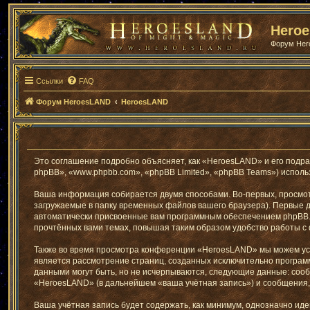
Hero
Форум He
Ссылки
FAQ
Форум HeroesLAND
HeroesLAND
Это соглашение подробно объясняет, как «HeroesLAND» и его подра
phpBB», «www.phpbb.com», «phpBB Limited», «phpBB Teams») испол
Ваша информация собирается двумя способами. Во-первых, просмо
загружаемые в папку временных файлов вашего браузера). Первые дв
автоматически присвоенные вам программным обеспечением phpBB. 
прочтённых вами темах, повышая таким образом удобство работы с
Также во время просмотра конференции «HeroesLAND» мы можем уста
является рассмотрение страниц, созданных исключительно програ
данными могут быть, но не исчерпываются, следующие данные: соо
«HeroesLAND» (в дальнейшем «ваша учётная запись») и сообщения,
Ваша учётная запись будет содержать, как минимум, однозначно и