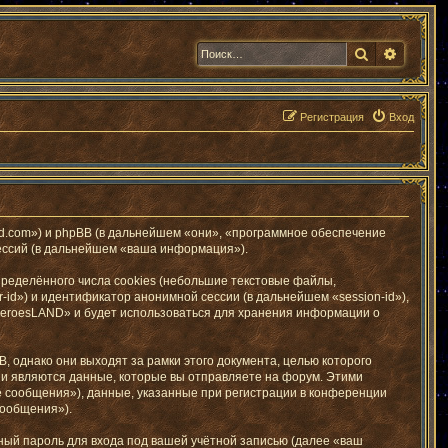
Поиск
Расшир
Регистрация
Вход
nd.com») и phpBB (в дальнейшем «они», «программное обеспечение
ессий (в дальнейшем «ваша информация»).
еделённого числа cookies (небольшие текстовые файлы,
id») и идентификатор анонимной сессии (в дальнейшем «session-id»),
HeroesLAND» и будет использоваться для хранения информации о
однако они выходят за рамки этого документа, целью которого
и являются данные, которые вы отправляете на форум. Этими
 сообщения»), данные, указанные при регистрации в конференции
сообщения»).
ный пароль для входа под вашей учётной записью (далее «ваш