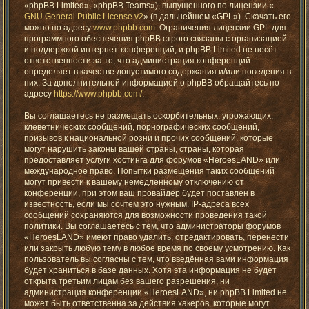
«phpBB Limited», «phpBB Teams»), выпущенного по лицензии «
GNU General Public License v2
» (в дальнейшем «GPL»). Скачать его
можно по адресу
www.phpbb.com
. Ограничения лицензии GPL для
программного обеспечения phpBB строго связаны с организацией
и поддержкой интернет-конференций, и phpBB Limited не несёт
ответственности за то, что администрация конференций
определяет в качестве допустимого содержания и/или поведения в
них. За дополнительной информацией о phpBB обращайтесь по
адресу
https://www.phpbb.com/
.
Вы соглашаетесь не размещать оскорбительных, угрожающих,
клеветнических сообщений, порнографических сообщений,
призывов к национальной розни и прочих сообщений, которые
могут нарушить законы вашей страны, страны, которая
предоставляет услуги хостинга для форумов «HeroesLAND» или
международное право. Попытки размещения таких сообщений
могут привести к вашему немедленному отключению от
конференции, при этом ваш провайдер будет поставлен в
известность, если мы сочтём это нужным. IP-адреса всех
сообщений сохраняются для возможности проведения такой
политики. Вы соглашаетесь с тем, что администраторы форумов
«HeroesLAND» имеют право удалить, отредактировать, перенести
или закрыть любую тему в любое время по своему усмотрению. Как
пользователь вы согласны с тем, что введённая вами информация
будет храниться в базе данных. Хотя эта информация не будет
открыта третьим лицам без вашего разрешения, ни
администрация конференции «HeroesLAND», ни phpBB Limited не
может быть ответственна за действия хакеров, которые могут