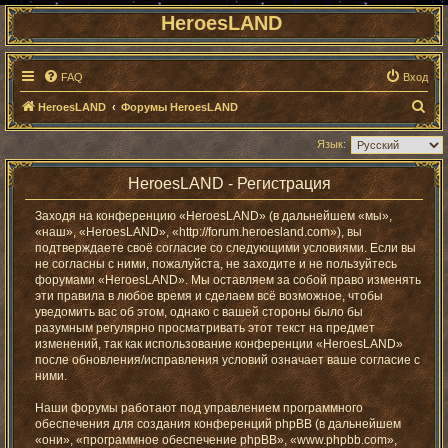
HeroesLAND
FAQ
Вход
П
HeroesLAND
Форумы HeroesLAND
о
Язык:
и
с
HeroesLAND - Регистрация
к
Заходя на конференцию «HeroesLAND» (в дальнейшем «мы»,
«наш», «HeroesLAND», «http://forum.heroesland.com»), вы
подтверждаете своё согласие со следующими условиями. Если вы
не согласны с ними, пожалуйста, не заходите и не пользуйтесь
форумами «HeroesLAND». Мы оставляем за собой право изменять
эти правила в любое время и сделаем всё возможное, чтобы
уведомить вас об этом, однако с вашей стороны было бы
разумным регулярно просматривать этот текст на предмет
изменений, так как использование конференции «HeroesLAND»
после обновления/исправления условий означает ваше согласие с
ними.
Наши форумы работают под управлением программного
обеспечения для создания конференций phpBB (в дальнейшем
«они», «программное обеспечение phpBB», «www.phpbb.com»,