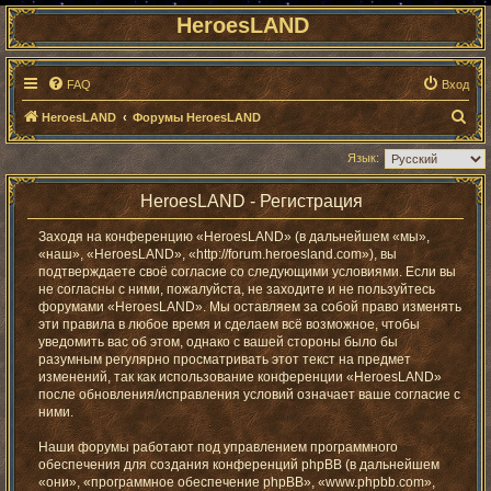
HeroesLAND
FAQ
Вход
П
HeroesLAND
Форумы HeroesLAND
о
Язык:
и
с
HeroesLAND - Регистрация
к
Заходя на конференцию «HeroesLAND» (в дальнейшем «мы»,
«наш», «HeroesLAND», «http://forum.heroesland.com»), вы
подтверждаете своё согласие со следующими условиями. Если вы
не согласны с ними, пожалуйста, не заходите и не пользуйтесь
форумами «HeroesLAND». Мы оставляем за собой право изменять
эти правила в любое время и сделаем всё возможное, чтобы
уведомить вас об этом, однако с вашей стороны было бы
разумным регулярно просматривать этот текст на предмет
изменений, так как использование конференции «HeroesLAND»
после обновления/исправления условий означает ваше согласие с
ними.
Наши форумы работают под управлением программного
обеспечения для создания конференций phpBB (в дальнейшем
«они», «программное обеспечение phpBB», «www.phpbb.com»,