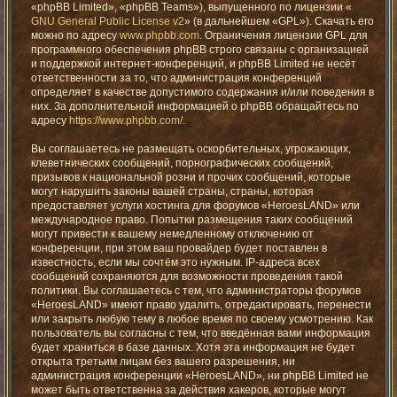
«phpBB Limited», «phpBB Teams»), выпущенного по лицензии «
GNU General Public License v2
» (в дальнейшем «GPL»). Скачать его
можно по адресу
www.phpbb.com
. Ограничения лицензии GPL для
программного обеспечения phpBB строго связаны с организацией
и поддержкой интернет-конференций, и phpBB Limited не несёт
ответственности за то, что администрация конференций
определяет в качестве допустимого содержания и/или поведения в
них. За дополнительной информацией о phpBB обращайтесь по
адресу
https://www.phpbb.com/
.
Вы соглашаетесь не размещать оскорбительных, угрожающих,
клеветнических сообщений, порнографических сообщений,
призывов к национальной розни и прочих сообщений, которые
могут нарушить законы вашей страны, страны, которая
предоставляет услуги хостинга для форумов «HeroesLAND» или
международное право. Попытки размещения таких сообщений
могут привести к вашему немедленному отключению от
конференции, при этом ваш провайдер будет поставлен в
известность, если мы сочтём это нужным. IP-адреса всех
сообщений сохраняются для возможности проведения такой
политики. Вы соглашаетесь с тем, что администраторы форумов
«HeroesLAND» имеют право удалить, отредактировать, перенести
или закрыть любую тему в любое время по своему усмотрению. Как
пользователь вы согласны с тем, что введённая вами информация
будет храниться в базе данных. Хотя эта информация не будет
открыта третьим лицам без вашего разрешения, ни
администрация конференции «HeroesLAND», ни phpBB Limited не
может быть ответственна за действия хакеров, которые могут