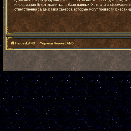
администраторы форумов «HeroesLAND» имеют право удалить, отреда
информация будет храниться в базе данных. Хотя эта информация 
ответственна за действия хакеров, которые могут привести к несанк
HeroesLAND
Форумы HeroesLAND