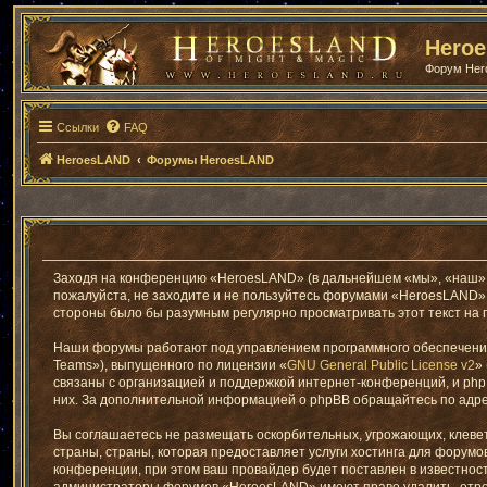
Hero
Форум He
Ссылки
FAQ
HeroesLAND
Форумы HeroesLAND
Заходя на конференцию «HeroesLAND» (в дальнейшем «мы», «наш», «H
пожалуйста, не заходите и не пользуйтесь форумами «HeroesLAND». 
стороны было бы разумным регулярно просматривать этот текст на 
Наши форумы работают под управлением программного обеспечения
Teams»), выпущенного по лицензии «
GNU General Public License v2
»
связаны с организацией и поддержкой интернет-конференций, и phpB
них. За дополнительной информацией о phpBB обращайтесь по адр
Вы соглашаетесь не размещать оскорбительных, угрожающих, клеве
страны, страны, которая предоставляет услуги хостинга для фору
конференции, при этом ваш провайдер будет поставлен в известност