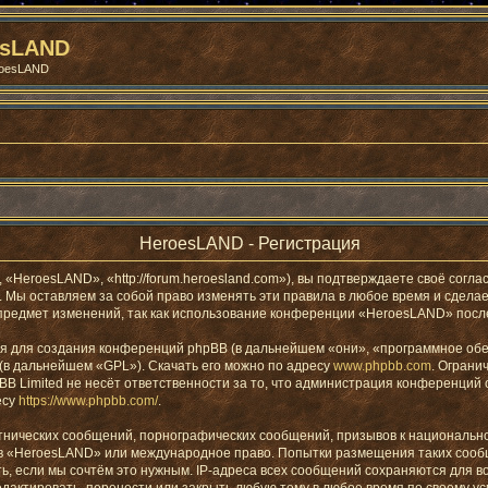
esLAND
roesLAND
HeroesLAND - Регистрация
eroesLAND», «http://forum.heroesland.com»), вы подтверждаете своё соглас
Мы оставляем за собой право изменять эти правила в любое время и сделаем
предмет изменений, так как использование конференции «HeroesLAND» после
 для создания конференций phpBB (в дальнейшем «они», «программное обес
 (в дальнейшем «GPL»). Скачать его можно по адресу
www.phpbb.com
. Ограни
B Limited не несёт ответственности за то, что администрация конференций 
есу
https://www.phpbb.com/
.
тнических сообщений, порнографических сообщений, призывов к национально
мов «HeroesLAND» или международное право. Попытки размещения таких соо
ь, если мы сочтём это нужным. IP-адреса всех сообщений сохраняются для в