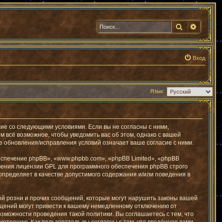
Поиск
Расшир
Вход
Язык:
ие со следующими условиями. Если вы не согласны с ними,
 всё возможное, чтобы уведомить вас об этом, однако с вашей
 обновления/исправления условий означает ваше согласие с ними.
печение phpBB», «www.phpbb.com», «phpBB Limited», «phpBB
чения лицензии GPL для программного обеспечения phpBB строго
определяет в качестве допустимого содержания и/или поведения в
й розни и прочих сообщений, которые могут нарушить законы вашей
бщений могут привести к вашему немедленному отключению от
озможности проведения такой политики. Вы соглашаетесь с тем, что