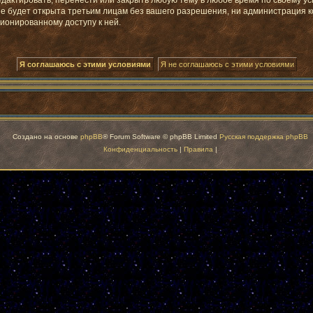
ктировать, перенести или закрыть любую тему в любое время по своему усм
не будет открыта третьим лицам без вашего разрешения, ни администрация 
ционированному доступу к ней.
Создано на основе
phpBB
® Forum Software © phpBB Limited
Русская поддержка phpBB
Конфиденциальность
|
Правила
|