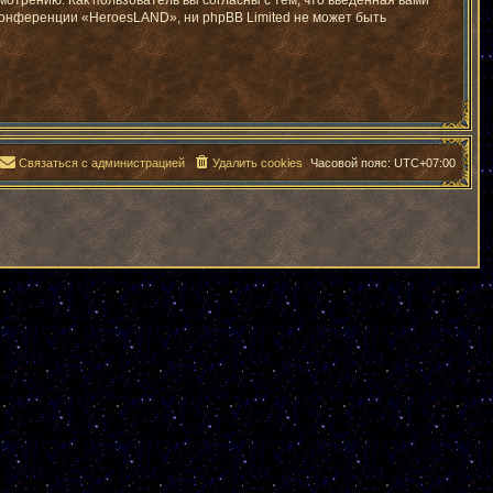
отрению. Как пользователь вы согласны с тем, что введённая вами
конференции «HeroesLAND», ни phpBB Limited не может быть
Связаться с администрацией
Удалить cookies
Часовой пояс:
UTC+07:00