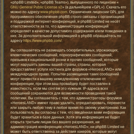
«phpBB Limited», «phpBB Teams»), выпущенного по лицензии «
GNU General Public License v2
» (в дальнейшем «GPL»). Скачать его
можно по адресу
www.phpbb.com
. Ограничения лицензии GPL для
программного обеспечения phpBB строго связаны с организацией
и поддержкой интернет-конференций, и phpBB Limited не несёт
ответственности за то, что администрация конференций
определяет в качестве допустимого содержания и/или поведения в
них. За дополнительной информацией о phpBB обращайтесь по
адресу
https://www.phpbb.com/
.
Вы соглашаетесь не размещать оскорбительных, угрожающих,
клеветнических сообщений, порнографических сообщений,
призывов к национальной розни и прочих сообщений, которые
могут нарушить законы вашей страны, страны, которая
предоставляет услуги хостинга для форумов «HeroesLAND» или
международное право. Попытки размещения таких сообщений
могут привести к вашему немедленному отключению от
конференции, при этом ваш провайдер будет поставлен в
известность, если мы сочтём это нужным. IP-адреса всех
сообщений сохраняются для возможности проведения такой
политики. Вы соглашаетесь с тем, что администраторы форумов
«HeroesLAND» имеют право удалить, отредактировать, перенести
или закрыть любую тему в любое время по своему усмотрению. Как
пользователь вы согласны с тем, что введённая вами информация
будет храниться в базе данных. Хотя эта информация не будет
открыта третьим лицам без вашего разрешения, ни
администрация конференции «HeroesLAND», ни phpBB Limited не
может быть ответственна за действия хакеров, которые могут