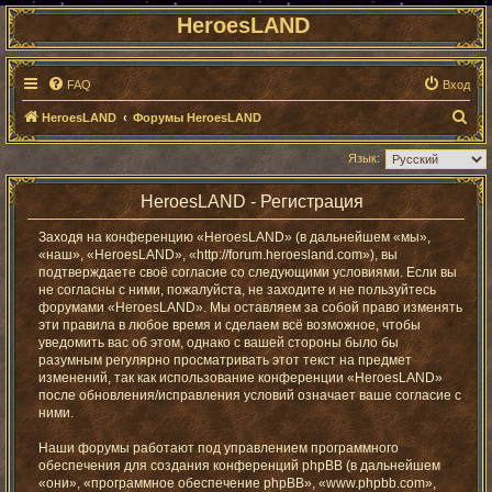
HeroesLAND
FAQ
Вход
П
HeroesLAND
Форумы HeroesLAND
о
Язык:
и
с
HeroesLAND - Регистрация
к
Заходя на конференцию «HeroesLAND» (в дальнейшем «мы»,
«наш», «HeroesLAND», «http://forum.heroesland.com»), вы
подтверждаете своё согласие со следующими условиями. Если вы
не согласны с ними, пожалуйста, не заходите и не пользуйтесь
форумами «HeroesLAND». Мы оставляем за собой право изменять
эти правила в любое время и сделаем всё возможное, чтобы
уведомить вас об этом, однако с вашей стороны было бы
разумным регулярно просматривать этот текст на предмет
изменений, так как использование конференции «HeroesLAND»
после обновления/исправления условий означает ваше согласие с
ними.
Наши форумы работают под управлением программного
обеспечения для создания конференций phpBB (в дальнейшем
«они», «программное обеспечение phpBB», «www.phpbb.com»,