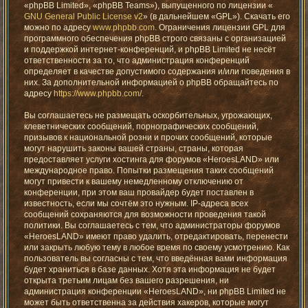
«phpBB Limited», «phpBB Teams»), выпущенного по лицензии «
GNU General Public License v2
» (в дальнейшем «GPL»). Скачать его
можно по адресу
www.phpbb.com
. Ограничения лицензии GPL для
программного обеспечения phpBB строго связаны с организацией
и поддержкой интернет-конференций, и phpBB Limited не несёт
ответственности за то, что администрация конференций
определяет в качестве допустимого содержания и/или поведения в
них. За дополнительной информацией о phpBB обращайтесь по
адресу
https://www.phpbb.com/
.
Вы соглашаетесь не размещать оскорбительных, угрожающих,
клеветнических сообщений, порнографических сообщений,
призывов к национальной розни и прочих сообщений, которые
могут нарушить законы вашей страны, страны, которая
предоставляет услуги хостинга для форумов «HeroesLAND» или
международное право. Попытки размещения таких сообщений
могут привести к вашему немедленному отключению от
конференции, при этом ваш провайдер будет поставлен в
известность, если мы сочтём это нужным. IP-адреса всех
сообщений сохраняются для возможности проведения такой
политики. Вы соглашаетесь с тем, что администраторы форумов
«HeroesLAND» имеют право удалить, отредактировать, перенести
или закрыть любую тему в любое время по своему усмотрению. Как
пользователь вы согласны с тем, что введённая вами информация
будет храниться в базе данных. Хотя эта информация не будет
открыта третьим лицам без вашего разрешения, ни
администрация конференции «HeroesLAND», ни phpBB Limited не
может быть ответственна за действия хакеров, которые могут