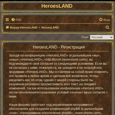
HeroesLAND
FAQ
Вход
П
Форум HeroesLAND
HeroesLAND
о
Язык:
и
с
HeroesLAND - Регистрация
к
Заходя на конференцию «HeroesLAND» (в дальнейшем «мы»,
«наш», «HeroesLAND», «http://forum.heroesland.com»), вы
подтверждаете своё согласие со следующими условиями. Если вы
не согласны с ними, пожалуйста, не заходите и не пользуйтесь
форумами «HeroesLAND». Мы оставляем за собой право изменять
эти правила в любое время и сделаем всё возможное, чтобы
уведомить вас об этом, однако с вашей стороны было бы
разумным регулярно просматривать этот текст на предмет
изменений, так как использование конференции «HeroesLAND»
после обновления/исправления условий означает ваше согласие с
ними.
Наши форумы работают под управлением программного
обеспечения для создания конференций phpBB (в дальнейшем
«они», «программное обеспечение phpBB», «www.phpbb.com»,