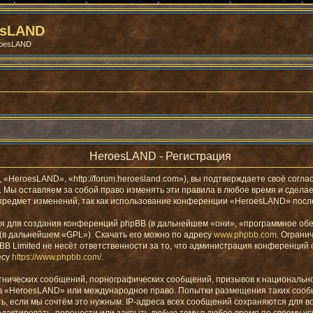
esLAND
roesLAND
HeroesLAND - Регистрация
eroesLAND», «http://forum.heroesland.com»), вы подтверждаете своё соглас
Мы оставляем за собой право изменять эти правила в любое время и сделаем
предмет изменений, так как использование конференции «HeroesLAND» после
 для создания конференций phpBB (в дальнейшем «они», «программное обес
 (в дальнейшем «GPL»). Скачать его можно по адресу
www.phpbb.com
. Ограни
B Limited не несёт ответственности за то, что администрация конференций 
есу
https://www.phpbb.com/
.
тнических сообщений, порнографических сообщений, призывов к национально
мов «HeroesLAND» или международное право. Попытки размещения таких соо
ь, если мы сочтём это нужным. IP-адреса всех сообщений сохраняются для в