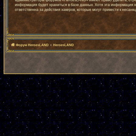
администраторы форумов «HeroesLAND» имеют право удалить, отреда
информация будет храниться в базе данных. Хотя эта информация 
ответственна за действия хакеров, которые могут привести к несанк
Форум HeroesLAND
HeroesLAND