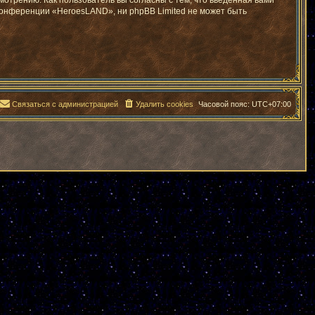
отрению. Как пользователь вы согласны с тем, что введённая вами
конференции «HeroesLAND», ни phpBB Limited не может быть
Связаться с администрацией
Удалить cookies
Часовой пояс:
UTC+07:00