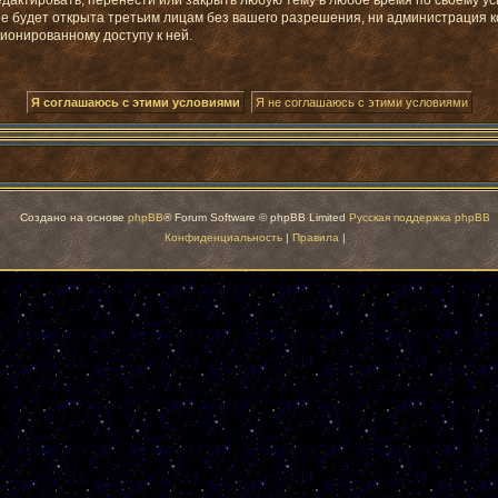
ктировать, перенести или закрыть любую тему в любое время по своему усм
не будет открыта третьим лицам без вашего разрешения, ни администрация 
ционированному доступу к ней.
Создано на основе
phpBB
® Forum Software © phpBB Limited
Русская поддержка phpBB
Конфиденциальность
|
Правила
|