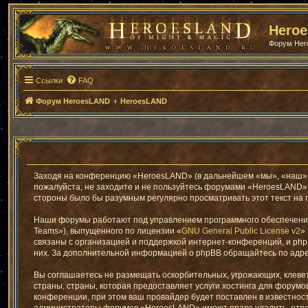
Hero
Форум He
Ссылки
FAQ
Форум HeroesLAND
HeroesLAND
Заходя на конференцию «HeroesLAND» (в дальнейшем «мы», «наш», «H
пожалуйста, не заходите и не пользуйтесь форумами «HeroesLAND». 
стороны было бы разумным регулярно просматривать этот текст на 
Наши форумы работают под управлением программного обеспечения
Teams»), выпущенного по лицензии «
GNU General Public License v2
»
связаны с организацией и поддержкой интернет-конференций, и phpB
них. За дополнительной информацией о phpBB обращайтесь по адр
Вы соглашаетесь не размещать оскорбительных, угрожающих, клеве
страны, страны, которая предоставляет услуги хостинга для фору
конференции, при этом ваш провайдер будет поставлен в известност