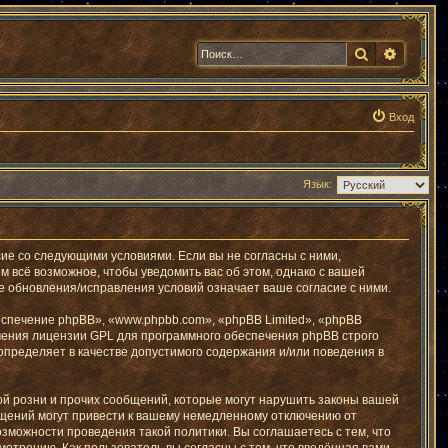
Поиск
Расшир
Вход
Язык:
ие со следующими условиями. Если вы не согласны с ними,
 всё возможное, чтобы уведомить вас об этом, однако с вашей
 обновления/исправления условий означает ваше согласие с ними.
печение phpBB», «www.phpbb.com», «phpBB Limited», «phpBB
чения лицензии GPL для программного обеспечения phpBB строго
определяет в качестве допустимого содержания и/или поведения в
й розни и прочих сообщений, которые могут нарушить законы вашей
бщений могут привести к вашему немедленному отключению от
озможности проведения такой политики. Вы соглашаетесь с тем, что