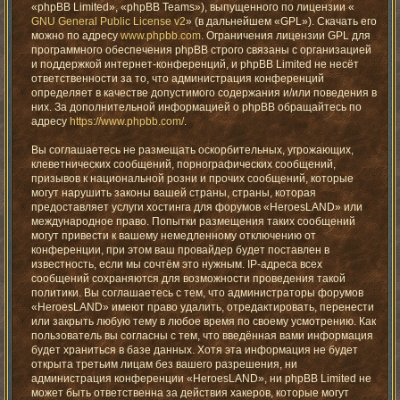
«phpBB Limited», «phpBB Teams»), выпущенного по лицензии «
GNU General Public License v2
» (в дальнейшем «GPL»). Скачать его
можно по адресу
www.phpbb.com
. Ограничения лицензии GPL для
программного обеспечения phpBB строго связаны с организацией
и поддержкой интернет-конференций, и phpBB Limited не несёт
ответственности за то, что администрация конференций
определяет в качестве допустимого содержания и/или поведения в
них. За дополнительной информацией о phpBB обращайтесь по
адресу
https://www.phpbb.com/
.
Вы соглашаетесь не размещать оскорбительных, угрожающих,
клеветнических сообщений, порнографических сообщений,
призывов к национальной розни и прочих сообщений, которые
могут нарушить законы вашей страны, страны, которая
предоставляет услуги хостинга для форумов «HeroesLAND» или
международное право. Попытки размещения таких сообщений
могут привести к вашему немедленному отключению от
конференции, при этом ваш провайдер будет поставлен в
известность, если мы сочтём это нужным. IP-адреса всех
сообщений сохраняются для возможности проведения такой
политики. Вы соглашаетесь с тем, что администраторы форумов
«HeroesLAND» имеют право удалить, отредактировать, перенести
или закрыть любую тему в любое время по своему усмотрению. Как
пользователь вы согласны с тем, что введённая вами информация
будет храниться в базе данных. Хотя эта информация не будет
открыта третьим лицам без вашего разрешения, ни
администрация конференции «HeroesLAND», ни phpBB Limited не
может быть ответственна за действия хакеров, которые могут