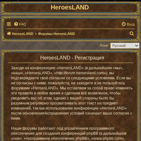
HeroesLAND
FAQ
Вход
П
HeroesLAND
Форумы HeroesLAND
о
Язык:
и
с
HeroesLAND - Регистрация
к
Заходя на конференцию «HeroesLAND» (в дальнейшем «мы»,
«наш», «HeroesLAND», «http://forum.heroesland.com»), вы
подтверждаете своё согласие со следующими условиями. Если вы
не согласны с ними, пожалуйста, не заходите и не пользуйтесь
форумами «HeroesLAND». Мы оставляем за собой право изменять
эти правила в любое время и сделаем всё возможное, чтобы
уведомить вас об этом, однако с вашей стороны было бы
разумным регулярно просматривать этот текст на предмет
изменений, так как использование конференции «HeroesLAND»
после обновления/исправления условий означает ваше согласие с
ними.
Наши форумы работают под управлением программного
обеспечения для создания конференций phpBB (в дальнейшем
«они», «программное обеспечение phpBB», «www.phpbb.com»,