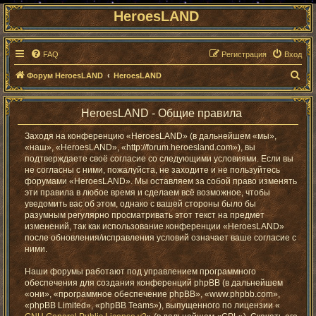
HeroesLAND
FAQ
Регистрация
Вход
П
Форум HeroesLAND
HeroesLAND
о
и
HeroesLAND - Общие правила
с
Заходя на конференцию «HeroesLAND» (в дальнейшем «мы»,
к
«наш», «HeroesLAND», «http://forum.heroesland.com»), вы
подтверждаете своё согласие со следующими условиями. Если вы
не согласны с ними, пожалуйста, не заходите и не пользуйтесь
форумами «HeroesLAND». Мы оставляем за собой право изменять
эти правила в любое время и сделаем всё возможное, чтобы
уведомить вас об этом, однако с вашей стороны было бы
разумным регулярно просматривать этот текст на предмет
изменений, так как использование конференции «HeroesLAND»
после обновления/исправления условий означает ваше согласие с
ними.
Наши форумы работают под управлением программного
обеспечения для создания конференций phpBB (в дальнейшем
«они», «программное обеспечение phpBB», «www.phpbb.com»,
«phpBB Limited», «phpBB Teams»), выпущенного по лицензии «