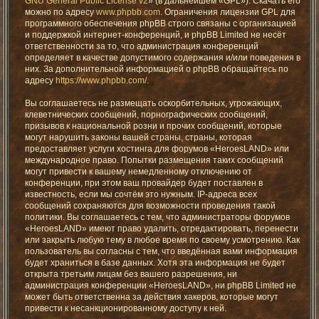
GNU General Public License v2
» (в дальнейшем «GPL»). Скачать его
можно по адресу
www.phpbb.com
. Ограничения лицензии GPL для
программного обеспечения phpBB строго связаны с организацией
и поддержкой интернет-конференций, и phpBB Limited не несёт
ответственности за то, что администрация конференций
определяет в качестве допустимого содержания и/или поведения в
них. За дополнительной информацией о phpBB обращайтесь по
адресу
https://www.phpbb.com/
.
Вы соглашаетесь не размещать оскорбительных, угрожающих,
клеветнических сообщений, порнографических сообщений,
призывов к национальной розни и прочих сообщений, которые
могут нарушить законы вашей страны, страны, которая
предоставляет услуги хостинга для форумов «HeroesLAND» или
международное право. Попытки размещения таких сообщений
могут привести к вашему немедленному отключению от
конференции, при этом ваш провайдер будет поставлен в
известность, если мы сочтём это нужным. IP-адреса всех
сообщений сохраняются для возможности проведения такой
политики. Вы соглашаетесь с тем, что администраторы форумов
«HeroesLAND» имеют право удалить, отредактировать, перенести
или закрыть любую тему в любое время по своему усмотрению. Как
пользователь вы согласны с тем, что введённая вами информация
будет храниться в базе данных. Хотя эта информация не будет
открыта третьим лицам без вашего разрешения, ни
администрация конференции «HeroesLAND», ни phpBB Limited не
может быть ответственна за действия хакеров, которые могут
привести к несанкционированному доступу к ней.