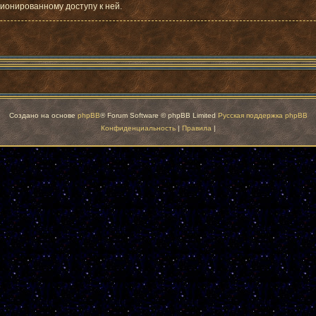
ционированному доступу к ней.
Создано на основе
phpBB
® Forum Software © phpBB Limited
Русская поддержка phpBB
Конфиденциальность
|
Правила
|