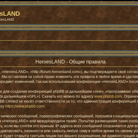
esLAND
roesLAND
HeroesLAND - Общие правила
eroesLAND», «http://forum.heroesland.com»), вы подтверждаете своё соглас
Мы оставляем за собой право изменять эти правила в любое время и сделаем
предмет изменений, так как использование конференции «HeroesLAND» после
 для создания конференций phpBB (в дальнейшем «они», «программное обес
 (в дальнейшем «GPL»). Скачать его можно по адресу
www.phpbb.com
. Ограни
B Limited не несёт ответственности за то, что администрация конференций 
есу
https://www.phpbb.com/
.
тнических сообщений, порнографических сообщений, призывов к национально
мов «HeroesLAND» или международное право. Попытки размещения таких соо
ь, если мы сочтём это нужным. IP-адреса всех сообщений сохраняются для в
ктировать, перенести или закрыть любую тему в любое время по своему усм
не будет открыта третьим лицам без вашего разрешения, ни администрация 