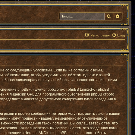
Поиск
Расшир
Регистрация
Вход
ие со следующими условиями. Если вы не согласны с ними,
 всё возможное, чтобы уведомить вас об этом, однако с вашей
 обновления/исправления условий означает ваше согласие с ними.
печение phpBB», «www.phpbb.com», «phpBB Limited», «phpBB
чения лицензии GPL для программного обеспечения phpBB строго
определяет в качестве допустимого содержания и/или поведения в
й розни и прочих сообщений, которые могут нарушить законы вашей
бщений могут привести к вашему немедленному отключению от
озможности проведения такой политики. Вы соглашаетесь с тем, что
отрению. Как пользователь вы согласны с тем, что введённая вами
конференции «HeroesLAND», ни phpBB Limited не может быть