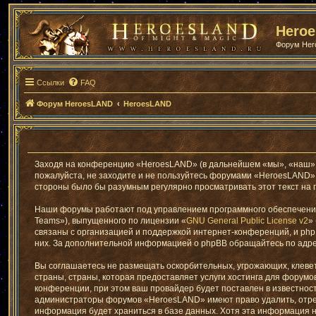
Hero
Форум He
Ссылки
FAQ
Форум HeroesLAND
HeroesLAND
Заходя на конференцию «HeroesLAND» (в дальнейшем «мы», «наш», «H
пожалуйста, не заходите и не пользуйтесь форумами «HeroesLAND». 
стороны было бы разумным регулярно просматривать этот текст на 
Наши форумы работают под управлением программного обеспечения
Teams»), выпущенного по лицензии «
GNU General Public License v2
»
связаны с организацией и поддержкой интернет-конференций, и phpB
них. За дополнительной информацией о phpBB обращайтесь по адр
Вы соглашаетесь не размещать оскорбительных, угрожающих, клеве
страны, страны, которая предоставляет услуги хостинга для фору
конференции, при этом ваш провайдер будет поставлен в известност
администраторы форумов «HeroesLAND» имеют право удалить, отреда
информация будет храниться в базе данных. Хотя эта информация 