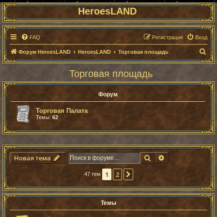
HeroesLAND
FAQ
Регистрация
Вход
П
Форум HeroesLAND
HeroesLAND
Торговая площадь
о
Торговая площадь
и
с
Форум
к
Торговая Палата
Темы:
62
Поиск
Расширенный п
Новая тема
1
2
След.
47 тем
Темы