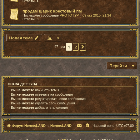
Ответы:
1
продам шарик крестовый пм
Последнее сообщение
PROTOTYP
«
09 окт 2015, 21:34
Ответы:
3
Новая тема
1
2
След.
47 тем
Перейти
ПРАВА ДОСТУПА
Вы
не можете
начинать темы
Вы
не можете
отвечать на сообщения
Вы
не можете
редактировать свои сообщения
Вы
не можете
удалять свои сообщения
Вы
не можете
добавлять вложения
Форум HeroesLAND
HeroesLAND
Часовой пояс:
UTC+07:00