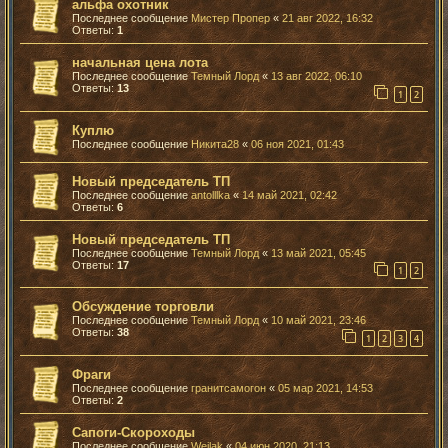
альфа охотник
Последнее сообщение
Мистер Пропер
«
21 авг 2022, 16:32
Ответы:
1
начальная цена лота
Последнее сообщение
Темный Лорд
«
13 авг 2022, 06:10
Ответы:
13
1
2
Куплю
Последнее сообщение
Никита28
«
06 ноя 2021, 01:43
Новый председатель ТП
Последнее сообщение
antolllka
«
14 май 2021, 02:42
Ответы:
6
Новый председатель ТП
Последнее сообщение
Темный Лорд
«
13 май 2021, 05:45
Ответы:
17
1
2
Обсуждение торговли
Последнее сообщение
Темный Лорд
«
10 май 2021, 23:46
Ответы:
38
1
2
3
4
Фраги
Последнее сообщение
гранитсамогон
«
05 мар 2021, 14:53
Ответы:
2
Сапоги-Скороходы
Последнее сообщение
Weilak
«
04 июн 2020, 21:13