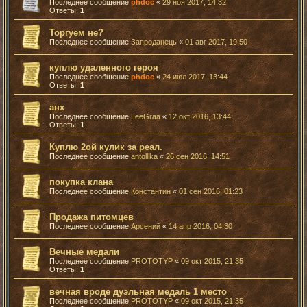
Последнее сообщение
phdoc
«
29 ноя 2017, 14:32
Ответы:
1
Торгуем не?
Последнее сообщение
Запроданець
«
01 авг 2017, 19:50
куплю удаленного героя
Последнее сообщение
phdoc
«
24 июл 2017, 13:44
Ответы:
1
анх
Последнее сообщение
LeeGraa
«
12 окт 2016, 13:44
Ответы:
1
Куплю 2ой кулик за реал.
Последнее сообщение
antolllka
«
26 сен 2016, 14:51
покупка клана
Последнее сообщение
Константин
«
01 сен 2016, 01:23
Продажа питомцев
Последнее сообщение
Арсений
«
14 апр 2016, 04:30
Вечные медали
Последнее сообщение
PROTOTYP
«
09 окт 2015, 21:35
Ответы:
1
вечная вроде дуэльная медаль 1 место
Последнее сообщение
PROTOTYP
«
09 окт 2015, 21:35