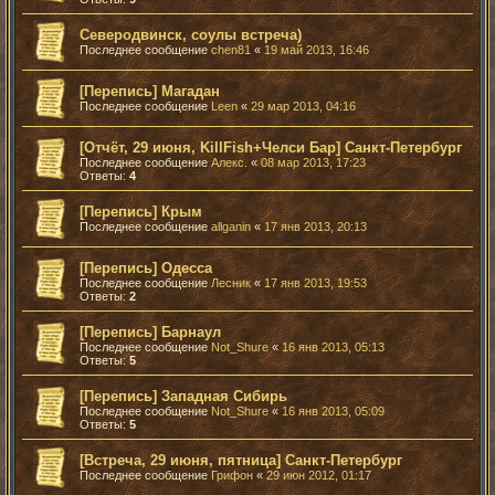
Северодвинск, соулы встреча)
Последнее сообщение
chen81
«
19 май 2013, 16:46
[Перепись] Магадан
Последнее сообщение
Leen
«
29 мар 2013, 04:16
[Отчёт, 29 июня, KillFish+Челси Бар] Санкт-Петербург
Последнее сообщение
Алекс.
«
08 мар 2013, 17:23
Ответы:
4
[Перепись] Крым
Последнее сообщение
allganin
«
17 янв 2013, 20:13
[Перепись] Одесса
Последнее сообщение
Лесник
«
17 янв 2013, 19:53
Ответы:
2
[Перепись] Барнаул
Последнее сообщение
Not_Shure
«
16 янв 2013, 05:13
Ответы:
5
[Перепись] Западная Сибирь
Последнее сообщение
Not_Shure
«
16 янв 2013, 05:09
Ответы:
5
[Встреча, 29 июня, пятница] Санкт-Петербург
Последнее сообщение
Грифон
«
29 июн 2012, 01:17