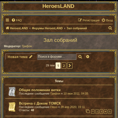
HeroesLAND
FAQ
Регистрация
Вход
П
HeroesLAND
Форумы HeroesLAND
Зал собраний
о
Зал собраний
и
Модератор:
Грифон
с
к
Поиск
Расширенный п
Новая тема
1
2
След.
29 тем
Темы
Общее положение ветки
Последнее сообщение
Грифон
«
10 июн 2011, 04:05
Встреча с Доком ТОМСК
Последнее сообщение
Flexo
«
28 апр 2020, 19:11
Ответы:
48
1
2
3
4
5