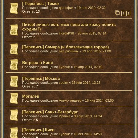
[ Перепись ] Томск
Последнее сообщение
да пофик
«
19 сен 2019, 02:32
Ответы:
13
1
2
Питер! живые есть мож пива али квасу попить
сходим?)
Последнее сообщение
HordaK98
«
20 ноя 2015, 07:14
Ответы:
1
[Перепись] Самара (и близлежащие города)
Последнее сообщение
Без разницы
«
19 апр 2015, 21:00
Встреча в Київі
Последнее сообщение
Lychuk
«
16 апр 2014, 02:19
[Перепись] Москва
Последнее сообщение
souler
«
16 янв 2014, 13:15
Ответы:
7
Могилёв
Последнее сообщение
Алекс- индеец
«
16 янв 2014, 03:00
[Перепись] Санкт-Петербург
Последнее сообщение
Иринка
«
30 окт 2013, 14:34
Ответы:
5
[Перепись] Киев
Последнее сообщение
Lychuk
«
16 окт 2013, 14:50
Ответы:
9