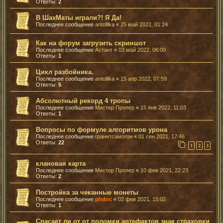
Ответы:
2
В ШахМаты играли?! Я Да!
Последнее сообщение
antolllka
«
25 май 2022, 01:24
Как на форум загрузить скриншот
Последнее сообщение
Астант
«
03 май 2022, 06:00
Ответы:
1
Цикл разбойника.
Последнее сообщение
antolllka
«
15 апр 2022, 07:59
Ответы:
5
Абсолютный рекорд 4 тропы
Последнее сообщение
Мистер Пропер
«
15 янв 2022, 11:03
Ответы:
1
Вопросы по формуле алгоритмов урона
Последнее сообщение
гранитсамогон
«
01 сен 2021, 17:46
Ответы:
22
1
2
3
клановая карта
Последнее сообщение
Мистер Пропер
«
10 фев 2021, 22:23
Ответы:
2
Постройка за чеканные монеты
Последнее сообщение
phdoc
«
02 фев 2021, 15:02
Ответы:
1
Спасает ли от от поломки артефактов знак страховки