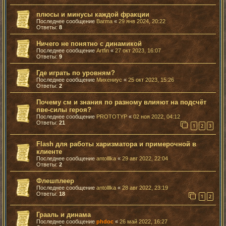
плюсы и минусы каждой фракции
Последнее сообщение
Barma
«
29 янв 2024, 20:22
Ответы:
8
Ничего не понятно с динамикой
Последнее сообщение
Artfin
«
27 окт 2023, 16:07
Ответы:
9
Где играть по уровням?
Последнее сообщение
Михениус
«
25 окт 2023, 15:26
Ответы:
2
Почему см и знания по разному влияют на подсчёт
пве-силы героя?
Последнее сообщение
PROTOTYP
«
02 ноя 2022, 04:12
Ответы:
21
1
2
3
Flash для работы харизматора и примерочной в
клиенте
Последнее сообщение
antolllka
«
29 авг 2022, 22:04
Ответы:
2
Флешплеер
Последнее сообщение
antolllka
«
28 авг 2022, 23:19
Ответы:
18
1
2
Грааль и динама
Последнее сообщение
phdoc
«
26 май 2022, 16:27