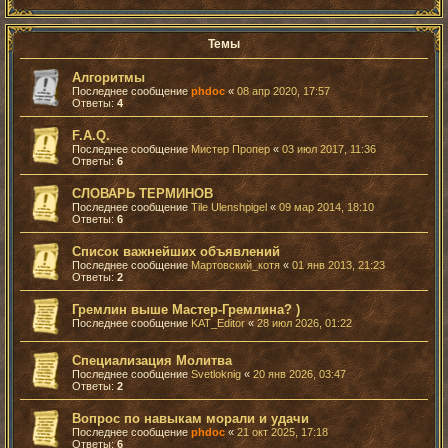
Темы
Алгоритмы
Последнее сообщение
phdoc
«
08 апр 2020, 17:57
Ответы:
4
F.A.Q.
Последнее сообщение
Мистер Пропер
«
03 июл 2017, 11:36
Ответы:
6
СЛОВАРЬ ТЕРМИНОВ
Последнее сообщение
Tile Ulenshpigel
«
09 мар 2014, 18:10
Ответы:
6
Список важнейших объявлений
Последнее сообщение
Мартовский_котя
«
01 янв 2013, 21:23
Ответы:
2
Гремлин выше Мастер-Гремлина? )
Последнее сообщение
KAT_Editor
«
28 июл 2026, 01:22
Специализация Молитва
Последнее сообщение
Svetloknig
«
20 янв 2026, 03:47
Ответы:
2
Вопрос по навыкам морали и удачи
Последнее сообщение
phdoc
«
21 окт 2025, 17:18
Ответы:
6