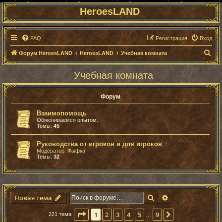
HeroesLAND
FAQ
Регистрация
Вход
П
Форум HeroesLAND
HeroesLAND
Учебная комната
о
Учебная комната
и
с
Форум
к
Взаимопомощь
Обмениваемся опытом.
Темы:
45
Руководства от игроков и для игроков
Модератор:
Фыфка
Темы:
32
Поиск
Расширенный п
Новая тема
Страница
1
из
9
1
2
3
4
5
9
След.
221 тема
…