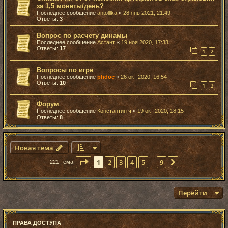
за 1,5 монеты/день?
Последнее сообщение
antolllka
«
28 янв 2021, 21:49
Ответы:
3
Вопрос по расчету динамы
Последнее сообщение
Астант
«
19 ноя 2020, 17:33
Ответы:
17
1
2
Вопросы по игре
Последнее сообщение
phdoc
«
26 окт 2020, 16:54
Ответы:
10
1
2
Форум
Последнее сообщение
Константин ч
«
19 окт 2020, 18:15
Ответы:
8
Новая тема
Страница
1
из
9
1
2
3
4
5
9
След.
221 тема
…
Перейти
ПРАВА ДОСТУПА