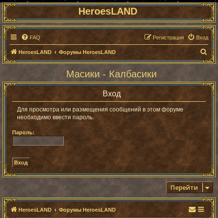
HeroesLAND
FAQ
Регистрация
Вход
П
HeroesLAND
Форумы HeroesLAND
о
Масики - Калбасики
и
с
Вход
к
Для просмотра или размещения сообщений в этом форуме
необходимо ввести пароль.
Пароль:
Перейти
HeroesLAND
Форумы HeroesLAND