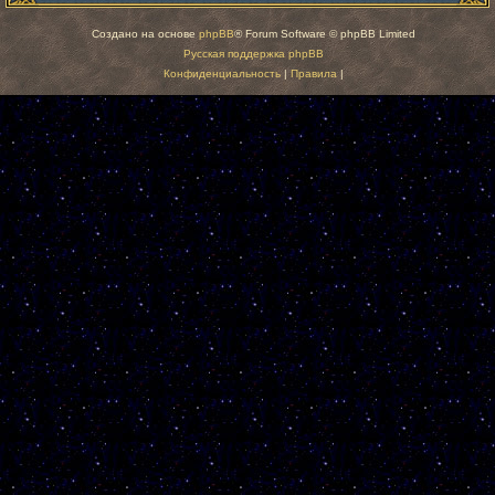
Создано на основе
phpBB
® Forum Software © phpBB Limited
Русская поддержка phpBB
Конфиденциальность
|
Правила
|