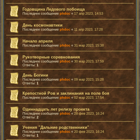
Годовщина Ледового побоища
Последнее сообщение
phdoc
«
17 апр 2023, 14:53
День космонавтики
Последнее сообщение
phdoc
«
11 апр 2023, 17:28
Начало апреля
Последнее сообщение
phdoc
«
31 мар 2023, 15:38
Рукотворные соревнования
Последнее сообщение
phdoc
«
30 мар 2023, 17:59
Ответы:
1
День Богини
Последнее сообщение
phdoc
«
09 мар 2023, 15:28
Ответы:
1
Крепостной Ров и заклинания на поле боя
Последнее сообщение
phdoc
«
02 мар 2023, 17:54
Одиннадцать лет релизу проекта
Последнее сообщение
phdoc
«
28 фев 2023, 16:24
Ответы:
2
Учения "Дальние родственники"
Последнее сообщение
phdoc
«
20 фев 2023, 16:24
Ответы:
1