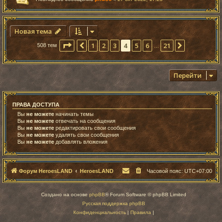
Новая тема
Страница
4
из
21
1
2
3
4
5
6
21
Пред.
След.
508 тем
…
Перейти
ПРАВА ДОСТУПА
Вы
не можете
начинать темы
Вы
не можете
отвечать на сообщения
Вы
не можете
редактировать свои сообщения
Вы
не можете
удалять свои сообщения
Вы
не можете
добавлять вложения
Форум HeroesLAND
HeroesLAND
Часовой пояс:
UTC+07:00
Создано на основе
phpBB
® Forum Software © phpBB Limited
Русская поддержка phpBB
Конфиденциальность
|
Правила
|