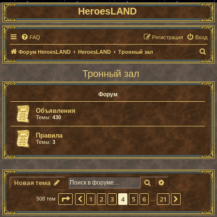
HeroesLAND
FAQ
Регистрация
Вход
П
Форум HeroesLAND
HeroesLAND
Тронный зал
о
Тронный зал
и
с
Форум
к
Объявления
Темы:
430
Правила
Темы:
3
Поиск
Расширенный п
Новая тема
Страница
4
из
21
1
2
3
4
5
6
21
Пред.
След.
508 тем
…