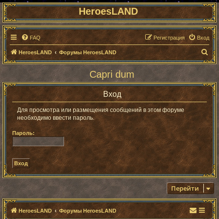
HeroesLAND
FAQ
Регистрация
Вход
П
HeroesLAND
Форумы HeroesLAND
о
Capri dum
и
с
Вход
к
Для просмотра или размещения сообщений в этом форуме
необходимо ввести пароль.
Пароль:
Перейти
HeroesLAND
Форумы HeroesLAND