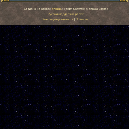
Создано на основе
phpBB
® Forum Software © phpBB Limited
Русская поддержка phpBB
Конфиденциальность
|
Правила
|