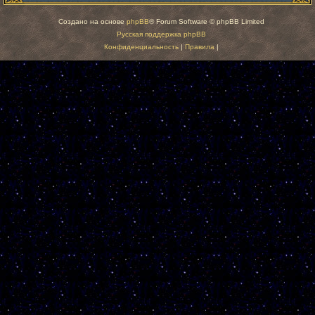
Создано на основе
phpBB
® Forum Software © phpBB Limited
Русская поддержка phpBB
Конфиденциальность
|
Правила
|