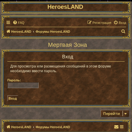
HeroesLAND
FAQ
Регистрация
Вход
П
HeroesLAND
Форумы HeroesLAND
о
Мертвая Зона
и
с
Вход
к
Для просмотра или размещения сообщений в этом форуме
необходимо ввести пароль.
Пароль:
Перейти
HeroesLAND
Форумы HeroesLAND