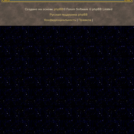
Создано на основе
phpBB
® Forum Software © phpBB Limited
Русская поддержка phpBB
Конфиденциальность
|
Правила
|