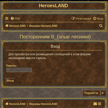
HeroesLAND
FAQ
Регистрация
Вход
П
HeroesLAND
Форумы HeroesLAND
о
Посторонним В_(злые лесники)
и
с
Вход
к
Для просмотра или размещения сообщений в этом форуме
необходимо ввести пароль.
Пароль:
Перейти
HeroesLAND
Форумы HeroesLAND